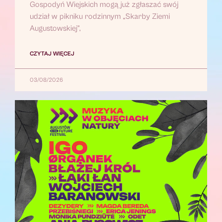
Gospodyń Wiejskich mogą już zgłaszać swój
udział w pikniku rodzinnym „Skarby Ziemi
Augustowskiej”,
CZYTAJ WIĘCEJ
03/08/2026