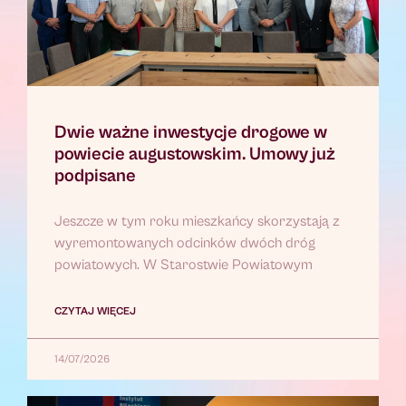
Dwie ważne inwestycje drogowe w
powiecie augustowskim. Umowy już
podpisane
Jeszcze w tym roku mieszkańcy skorzystają z
wyremontowanych odcinków dwóch dróg
powiatowych. W Starostwie Powiatowym
CZYTAJ WIĘCEJ
14/07/2026