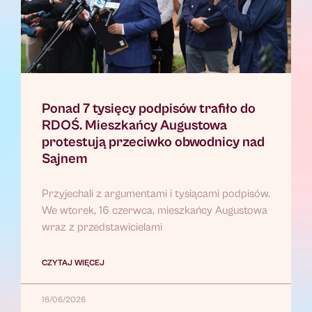
Ponad 7 tysięcy podpisów trafiło do
RDOŚ. Mieszkańcy Augustowa
protestują przeciwko obwodnicy nad
Sajnem
Przyjechali z argumentami i tysiącami podpisów.
We wtorek, 16 czerwca, mieszkańcy Augustowa
wraz z przedstawicielami
CZYTAJ WIĘCEJ
16/06/2026