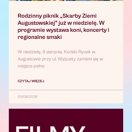
Rodzinny piknik „Skarby Ziemi
Augustowskiej” już w niedzielę. W
programie wystawa koni, koncerty i
regionalne smaki
W niedzielę, 9 sierpnia, Koński Rynek w
Augustowie przy ul. Wypusty zamieni się w
miejsce pełne
CZYTAJ WIĘCEJ
05/08/2026