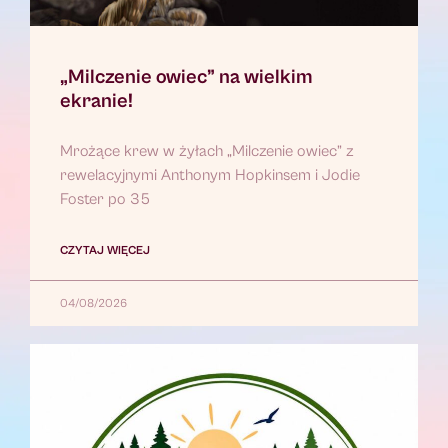
„Milczenie owiec” na wielkim
ekranie!
Mrożące krew w żyłach „Milczenie owiec” z
rewelacyjnymi Anthonym Hopkinsem i Jodie
Foster po 35
CZYTAJ WIĘCEJ
04/08/2026