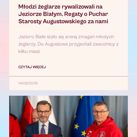
Młodzi żeglarze rywalizowali na
Jeziorze Białym. Regaty o Puchar
Starosty Augustowskiego za nami
Jezioro Białe stało się areną zmagań młodych
żeglarzy. Do Augustowa przyjechali zawodnicy z
kilku miast
CZYTAJ WIĘCEJ
14/06/2026