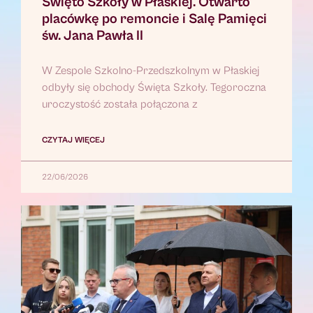
Święto Szkoły w Płaskiej. Otwarto
placówkę po remoncie i Salę Pamięci
św. Jana Pawła II
W Zespole Szkolno-Przedszkolnym w Płaskiej
odbyły się obchody Święta Szkoły. Tegoroczna
uroczystość została połączona z
CZYTAJ WIĘCEJ
22/06/2026