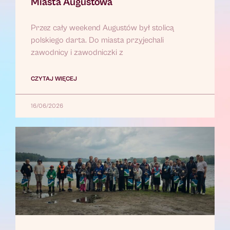
Miasta Augustowa
Przez cały weekend Augustów był stolicą
polskiego darta. Do miasta przyjechali
zawodnicy i zawodniczki z
CZYTAJ WIĘCEJ
16/06/2026