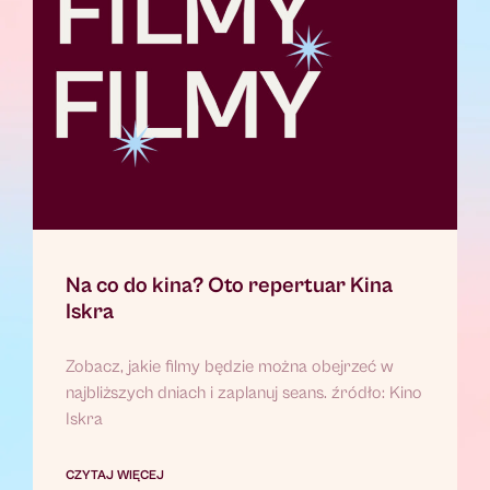
Na co do kina? Oto repertuar Kina
Iskra
Zobacz, jakie filmy będzie można obejrzeć w
najbliższych dniach i zaplanuj seans. źródło: Kino
Iskra
CZYTAJ WIĘCEJ