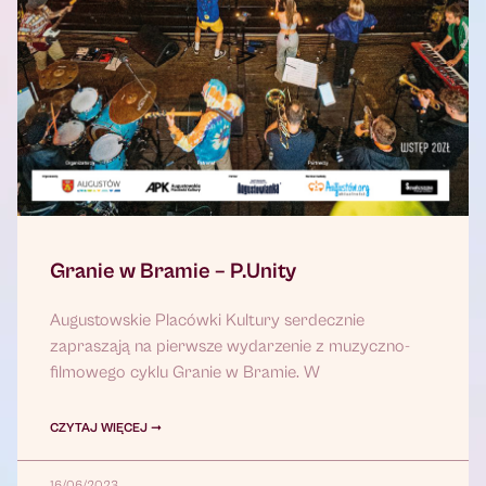
Granie w Bramie – P.Unity
Augustowskie Placówki Kultury serdecznie
zapraszają na pierwsze wydarzenie z muzyczno-
filmowego cyklu Granie w Bramie. W
CZYTAJ WIĘCEJ ➞
16/06/2023