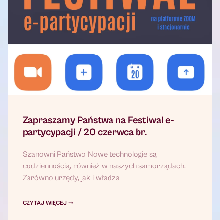
Zapraszamy Państwa na Festiwal e-
partycypacji / 20 czerwca br.
Szanowni Państwo Nowe technologie są
codziennością, również w naszych samorządach.
Zarówno urzędy, jak i władza
CZYTAJ WIĘCEJ ➞