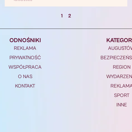
1
2
ODNOŚNIKI
KATEGOR
REKLAMA
AUGUSTÓ
PRYWATNOŚĆ
BEZPIECZEŃ
WSPÓŁPRACA
REGION
O NAS
WYDARZEN
KONTAKT
REKLAM
SPORT
INNE