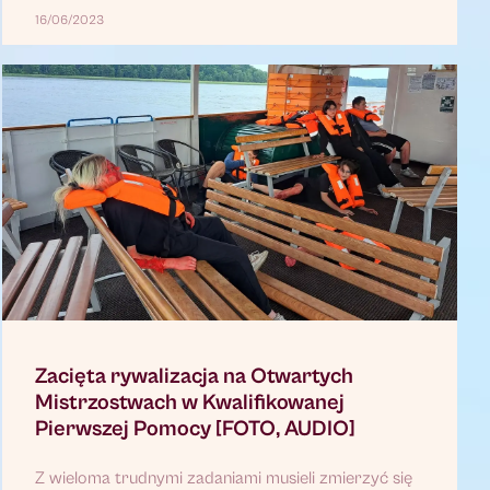
16/06/2023
Zacięta rywalizacja na Otwartych
Mistrzostwach w Kwalifikowanej
Pierwszej Pomocy [FOTO, AUDIO]
Z wieloma trudnymi zadaniami musieli zmierzyć się