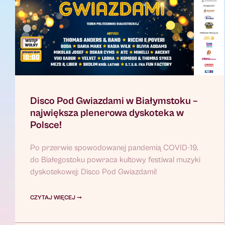
Disco Pod Gwiazdami w Białymstoku –
największa plenerowa dyskoteka w
Polsce!
Po przerwie spowodowanej pandemią COVID-19,
do Białegostoku powraca kultowy festiwal muzyki
dyskotekowej: Disco Pod Gwiazdami!
CZYTAJ WIĘCEJ ➞