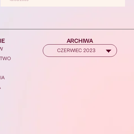
IE
ARCHIWA
W
STWO
IA
A