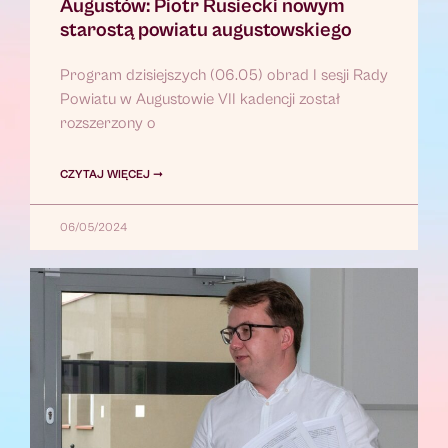
Augustów: Piotr Rusiecki nowym
starostą powiatu augustowskiego
Program dzisiejszych (06.05) obrad I sesji Rady
Powiatu w Augustowie VII kadencji został
rozszerzony o
CZYTAJ WIĘCEJ ➞
06/05/2024