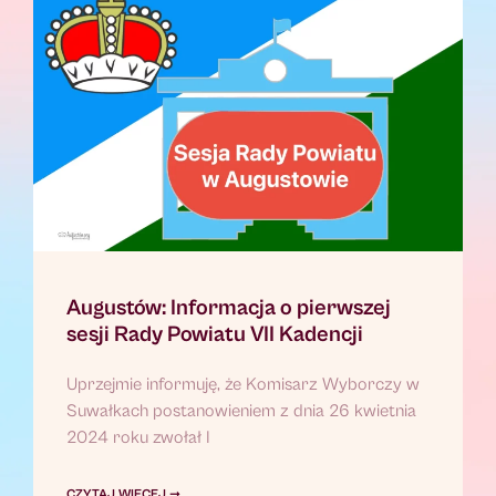
Augustów: Informacja o pierwszej
sesji Rady Powiatu VII Kadencji
Uprzejmie informuję, że Komisarz Wyborczy w
Suwałkach postanowieniem z dnia 26 kwietnia
2024 roku zwołał I
CZYTAJ WIĘCEJ ➞