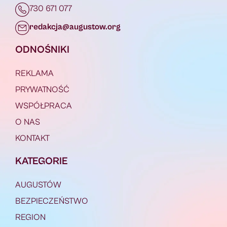
730 671 077
redakcja@augustow.org
ODNOŚNIKI
REKLAMA
PRYWATNOŚĆ
WSPÓŁPRACA
O NAS
KONTAKT
KATEGORIE
AUGUSTÓW
BEZPIECZEŃSTWO
REGION