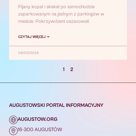
Pijany kopał i skakał po samochodzie
zaparkowanym na jednym z parkingów w
mieście. Pokrzywdzeni oszacowali
CZYTAJ WIĘCEJ ➞
06/05/2024
1
2
AUGUSTOWSKI PORTAL INFORMACYJNY
AUGUSTOW.ORG
16-300 AUGUSTÓW