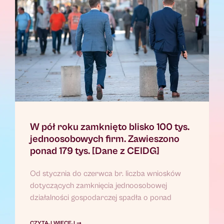
W pół roku zamknięto blisko 100 tys.
jednoosobowych firm. Zawieszono
ponad 179 tys. [Dane z CEIDG]
Od stycznia do czerwca br. liczba wniosków
dotyczących zamknięcia jednoosobowej
działalności gospodarczej spadła o ponad
CZYTAJ WIĘCEJ ➞