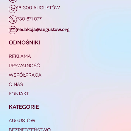
16-300 AUGUSTÓW
730 671 077
redakcja@augustow.org
ODNOŚNIKI
REKLAMA
PRYWATNOŚĆ
WSPÓŁPRACA
O NAS
KONTAKT
KATEGORIE
AUGUSTÓW
BEZPIECZEŃSTWO