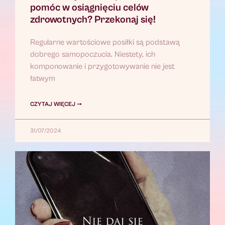
pomóc w osiągnięciu celów
zdrowotnych? Przekonaj się!
Regularne wartościowe posiłki są podstawą
dobrego samopoczucia. Niestety, ich
komponowanie i przygotowywanie nie jest
łatwym
CZYTAJ WIĘCEJ ➞
31/07/2024