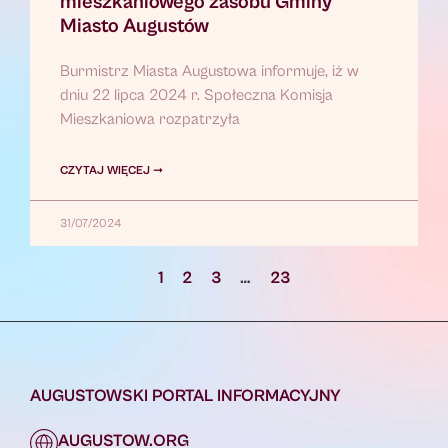
mieszkaniowego zasobu Gminy
Miasto Augustów
Burmistrz Miasta Augustowa informuje, iż w
dniu 22 lipca 2024 r. Społeczna Komisja
Mieszkaniowa rozpatrzyła
CZYTAJ WIĘCEJ ➞
31/07/2024
1
2
3
…
23
AUGUSTOWSKI PORTAL INFORMACYJNY
AUGUSTOW.ORG