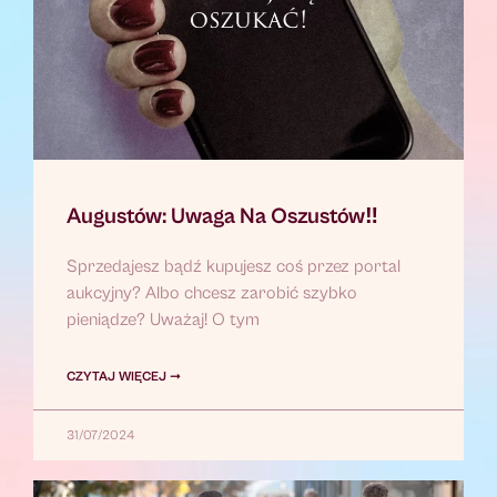
Augustów: Uwaga Na Oszustów‼
Sprzedajesz bądź kupujesz coś przez portal
aukcyjny? Albo chcesz zarobić szybko
pieniądze? Uważaj! O tym
CZYTAJ WIĘCEJ ➞
31/07/2024