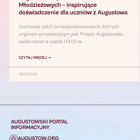
Młodzieżowych – inspirujące
doświadczenie dla uczniów z Augustowa
Uczniowie szkół ponadpodstawowych, których
organem prowadzącym jest Powiat Augustowski,
wzięli udział w piątek (13.12) w
CZYTAJ WIĘCEJ ➞
18/12/2024
AUGUSTOWSKI PORTAL
INFORMACYJNY
AUGUSTOW.ORG