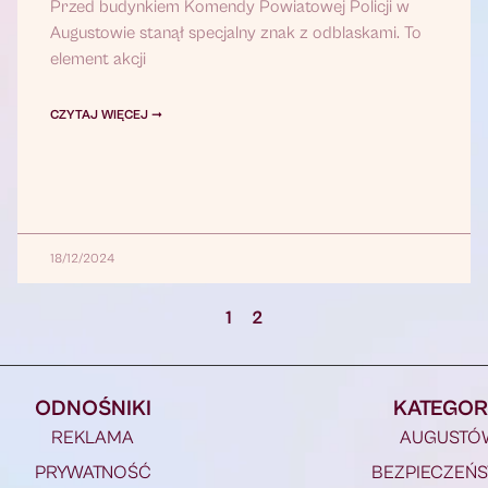
Przed budynkiem Komendy Powiatowej Policji w
Augustowie stanął specjalny znak z odblaskami. To
element akcji
CZYTAJ WIĘCEJ ➞
18/12/2024
1
2
ODNOŚNIKI
KATEGOR
REKLAMA
AUGUSTÓ
PRYWATNOŚĆ
BEZPIECZEŃ