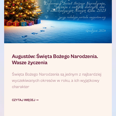
Augustów: Święta Bożego Narodzenia.
Wasze życzenia
Święta Bożego Narodzenia są jednym z najbardziej
wyczekiwanych okresów w roku, a ich wyjątkowy
charakter
CZYTAJ WIĘCEJ ➞