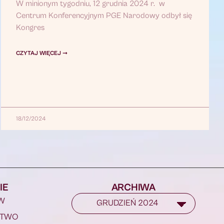
W minionym tygodniu, 12 grudnia 2024 r. w
Centrum Konferencyjnym PGE Narodowy odbył się
Kongres
CZYTAJ WIĘCEJ ➞
18/12/2024
IE
ARCHIWA
W
STWO