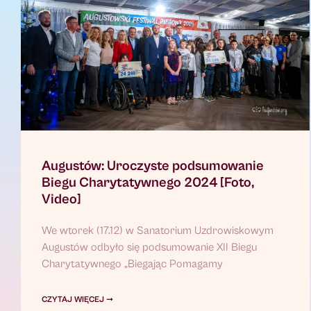
Augustów: Uroczyste podsumowanie
Biegu Charytatywnego 2024 [Foto,
Video]
We wtorek (17.12) w Sanatorium Uzdrowiskowym
Augustów odbyło się podsumowanie XII Biegu
Charytatywnego „Biegając Pomagamy
CZYTAJ WIĘCEJ ➞