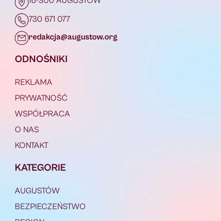
16-300 AUGUSTÓW
730 671 077
redakcja@augustow.org
ODNOŚNIKI
REKLAMA
PRYWATNOŚĆ
WSPÓŁPRACA
O NAS
KONTAKT
KATEGORIE
AUGUSTÓW
BEZPIECZEŃSTWO