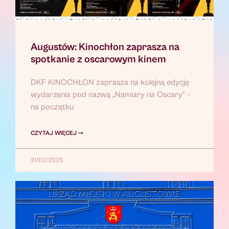
Augustów: Kinochłon zaprasza na
spotkanie z oscarowym kinem
DKF KINOCHŁON zaprasza na kolejną edycję
wydarzenia pod nazwą „Namiary na Oscary” –
na początku
CZYTAJ WIĘCEJ ➞
21/02/2025