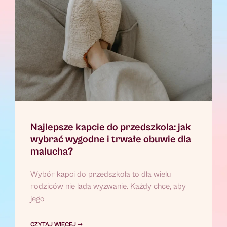
Najlepsze kapcie do przedszkola: jak
wybrać wygodne i trwałe obuwie dla
malucha?
Wybór kapci do przedszkola to dla wielu
rodziców nie lada wyzwanie. Każdy chce, aby
jego
CZYTAJ WIĘCEJ ➞