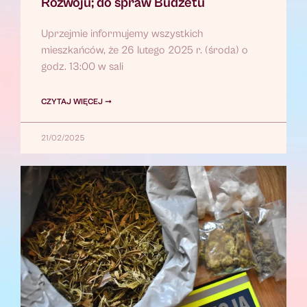
Rozwoju; do spraw Budżetu
Uprzejmie informujemy wszystkich
mieszkańców, że 26 lutego 2025 r. (środa) o
godz. 13:00 w sali
CZYTAJ WIĘCEJ ➞
21/02/2025