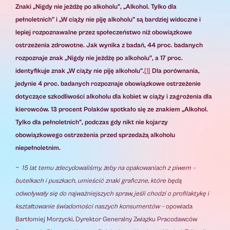
Znaki „Nigdy nie jeżdżę po alkoholu”, „Alkohol. Tylko dla
pełnoletnich” i „W ciąży nie piję alkoholu” są bardziej widoczne i
lepiej rozpoznawalne przez społeczeństwo niż obowiązkowe
ostrzeżenia zdrowotne. Jak wynika z badań, 44 proc. badanych
rozpoznaje znak „Nigdy nie jeżdżę po alkoholu”, a 17 proc.
identyfikuje znak „W ciąży nie piję alkoholu”.
[1]
Dla porównania,
jedynie 4 proc. badanych rozpoznaje obowiązkowe ostrzeżenie
dotyczące szkodliwości alkoholu dla kobiet w ciąży i zagrożenia dla
kierowców. 13 procent Polaków spotkało się ze znakiem „Alkohol.
Tylko dla pełnoletnich”, podczas gdy nikt nie kojarzy
obowiązkowego ostrzeżenia przed sprzedażą alkoholu
niepełnoletnim.
–
15 lat temu zdecydowaliśmy, żeby na opakowaniach z piwem –
butelkach i puszkach, umieścić znaki graficzne, które będą
odwoływały się do najważniejszych spraw, jeśli chodzi o profilaktykę i
kształtowanie świadomości naszych konsumentów –
opowiada
Bartłomiej Morzycki, Dyrektor Generalny Związku Pracodawców