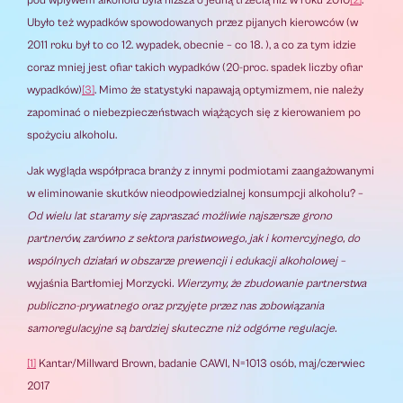
pod wpływem alkoholu była niższa o jedną trzecią niż w roku 2010
[2]
.
Ubyło też wypadków spowodowanych przez pijanych kierowców (w
2011 roku był to co 12. wypadek, obecnie – co 18. ), a co za tym idzie
coraz mniej jest ofiar takich wypadków (20-proc. spadek liczby ofiar
wypadków)
[3]
. Mimo że statystyki napawają optymizmem, nie należy
zapominać o niebezpieczeństwach wiążących się z kierowaniem po
spożyciu alkoholu.
Jak wygląda współpraca branży z innymi podmiotami zaangażowanymi
w eliminowanie skutków nieodpowiedzialnej konsumpcji alkoholu? –
Od wielu lat staramy się zapraszać możliwie najszersze grono
partnerów, zarówno z sektora państwowego, jak i komercyjnego, do
wspólnych działań w obszarze prewencji i edukacji alkoholowej –
wyjaśnia Bartłomiej Morzycki
. Wierzymy, że zbudowanie partnerstwa
publiczno-prywatnego oraz przyjęte przez nas zobowiązania
samoregulacyjne są bardziej skuteczne niż odgórne regulacje.
[1]
Kantar/Millward Brown, badanie CAWI, N=1013 osób, maj/czerwiec
2017