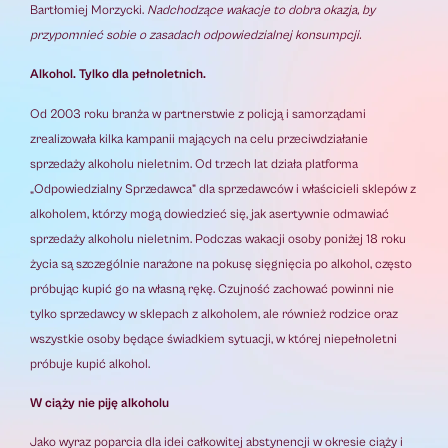
Bartłomiej Morzycki.
Nadchodzące wakacje to dobra okazja, by
przypomnieć sobie o zasadach odpowiedzialnej konsumpcji.
Alkohol. Tylko dla pełnoletnich.
Od 2003 roku branża w partnerstwie z policją i samorządami
zrealizowała kilka kampanii mających na celu przeciwdziałanie
sprzedaży alkoholu nieletnim. Od trzech lat działa platforma
„Odpowiedzialny Sprzedawca” dla sprzedawców i właścicieli sklepów z
alkoholem, którzy mogą dowiedzieć się, jak asertywnie odmawiać
sprzedaży alkoholu nieletnim. Podczas wakacji osoby poniżej 18 roku
życia są szczególnie narażone na pokusę sięgnięcia po alkohol, często
próbując kupić go na własną rękę. Czujność zachować powinni nie
tylko sprzedawcy w sklepach z alkoholem, ale również rodzice oraz
wszystkie osoby będące świadkiem sytuacji, w której niepełnoletni
próbuje kupić alkohol.
W ciąży nie piję alkoholu
Jako wyraz poparcia dla idei całkowitej abstynencji w okresie ciąży i