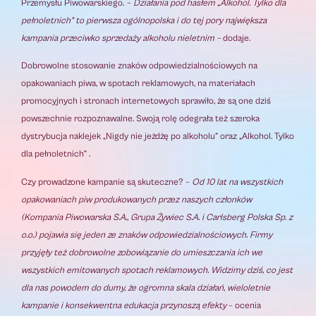
Przemysłu Piwowarskiego.
–
Działania pod hasłem „Alkohol. Tylko dla
pełnoletnich” to pierwsza ogólnopolska i do tej pory największa
kampania przeciwko sprzedaży alkoholu nieletnim –
dodaje.
Dobrowolne stosowanie znaków odpowiedzialnościowych na
opakowaniach piwa, w spotach reklamowych, na materiałach
promocyjnych i stronach internetowych sprawiło, że są one dziś
powszechnie rozpoznawalne. Swoją rolę odegrała też szeroka
dystrybucja naklejek „Nigdy nie jeżdżę po alkoholu” oraz „Alkohol. Tylko
dla pełnoletnich” .
Czy prowadzone kampanie są skuteczne?
–
Od 10 lat na wszystkich
opakowaniach piw produkowanych przez naszych członków
(Kompania Piwowarska S.A., Grupa Żywiec S.A. i Carlsberg Polska Sp. z
o.o.) pojawia się jeden ze znaków odpowiedzialnościowych. Firmy
przyjęły też dobrowolne zobowiązanie do umieszczania ich we
wszystkich emitowanych spotach reklamowych. Widzimy dziś, co jest
dla nas powodem do dumy, że ogromna skala działań, wieloletnie
kampanie i konsekwentna edukacja przynoszą efekty
– ocenia