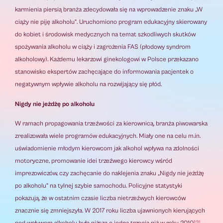
karmienia piersią branża zdecydowała się na wprowadzenie znaku „W
ciąży nie piję alkoholu”. Uruchomiono program edukacyjny skierowany
do kobiet i środowisk medycznych na temat szkodliwych skutków
spożywania alkoholu w ciąży i zagrożenia FAS (płodowy syndrom
alkoholowy). Każdemu lekarzowi ginekologowi w Polsce przekazano
stanowisko ekspertów zachęcające do informowania pacjentek o
negatywnym wpływie alkoholu na rozwijający się płód.
Nigdy nie jeżdżę po alkoholu
W ramach propagowania trzeźwości za kierownicą, branża piwowarska
zrealizowała wiele programów edukacyjnych. Miały one na celu m.in.
uświadomienie młodym kierowcom jak alkohol wpływa na zdolności
motoryczne, promowanie idei trzeźwego kierowcy wśród
imprezowiczów, czy zachęcanie do naklejenia znaku „Nigdy nie jeżdżę
po alkoholu” na tylnej szybie samochodu. Policyjne statystyki
pokazują, że w ostatnim czasie liczba nietrzeźwych kierowców
znacznie się zmniejszyła. W 2017 roku liczba ujawnionych kierujących