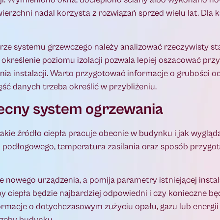
erzchni nadal korzysta z rozwiązań sprzed wielu lat. Dla k
rze systemu grzewczego należy analizować rzeczywisty s
 określenie poziomu izolacji pozwala lepiej oszacować przy
a instalacji. Warto przygotować informacje o grubości oci
część danych trzeba określić w przybliżeniu.
obecny system ogrzewania
kie źródło ciepła pracuje obecnie w budynku i jak wygląda 
 podłogowego, temperatura zasilania oraz sposób przygot
e nowego urządzenia, a pomija parametry istniejącej insta
py ciepła będzie najbardziej odpowiedni i czy konieczne 
macje o dotychczasowym zużyciu opału, gazu lub energii 
rzeby budynku.