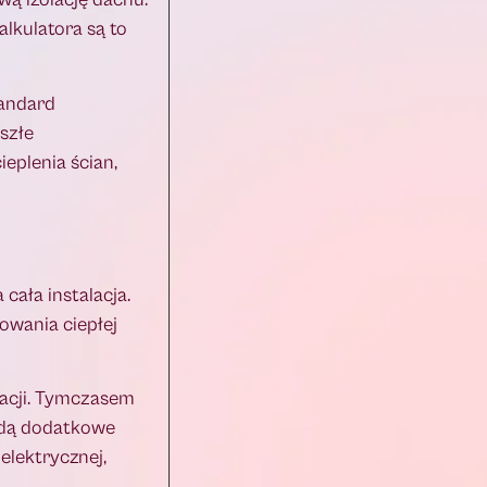
alkulatora są to
tandard
szłe
eplenia ścian,
cała instalacja.
owania ciepłej
lacji. Tymczasem
będą dodatkowe
elektrycznej,