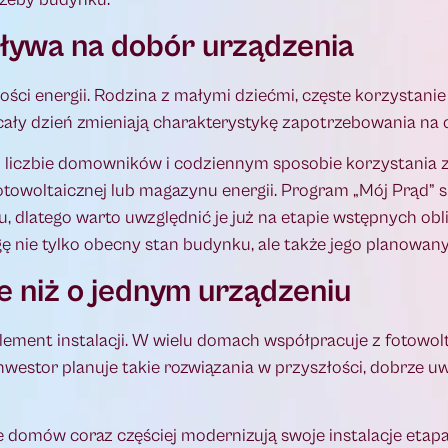
ywa na dobór urządzenia
ci energii. Rodzina z małymi dziećmi, częste korzystanie 
ały dzień zmieniają charakterystykę zapotrzebowania na c
o liczbie domowników i codziennym sposobie korzystania 
otowoltaicznej lub magazynu energii. Program „Mój Prąd” sp
, dlatego warto uwzględnić je już na etapie wstępnych obli
agę nie tylko obecny stan budynku, ale także jego planowany
e niż o jednym urządzeniu
element instalacji. W wielu domach współpracuje z fotowo
nwestor planuje takie rozwiązania w przyszłości, dobrze uw
le domów coraz częściej modernizują swoje instalacje etap