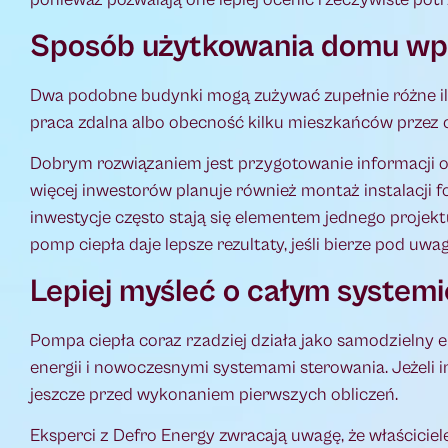
Sposób użytkowania domu wpł
Dwa podobne budynki mogą zużywać zupełnie różne iloś
praca zdalna albo obecność kilku mieszkańców przez c
Dobrym rozwiązaniem jest przygotowanie informacji 
więcej inwestorów planuje również montaż instalacji f
inwestycje często stają się elementem jednego projektu
pomp ciepła daje lepsze rezultaty, jeśli bierze pod uw
Lepiej myśleć o całym systemi
Pompa ciepła coraz rzadziej działa jako samodzielny 
energii i nowoczesnymi systemami sterowania. Jeżeli i
jeszcze przed wykonaniem pierwszych obliczeń.
Eksperci z Defro Energy zwracają uwagę, że właścicie