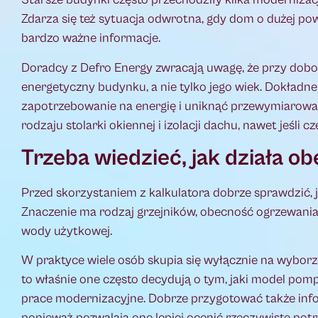
Zdarza się też sytuacja odwrotna, gdy dom o dużej powi
bardzo ważne informacje.
Doradcy z Defro Energy zwracają uwagę, że przy dobo
energetyczny budynku, a nie tylko jego wiek. Dokładne
zapotrzebowanie na energię i uniknąć przewymiarowani
rodzaju stolarki okiennej i izolacji dachu, nawet jeśli 
Trzeba wiedzieć, jak działa 
Przed skorzystaniem z kalkulatora dobrze sprawdzić, ja
Znaczenie ma rodzaj grzejników, obecność ogrzewania
wody użytkowej.
W praktyce wiele osób skupia się wyłącznie na wyborz
to właśnie one często decydują o tym, jaki model pom
prace modernizacyjne. Dobrze przygotować także infor
ponieważ pozwalają one lepiej ocenić rzeczywiste pot