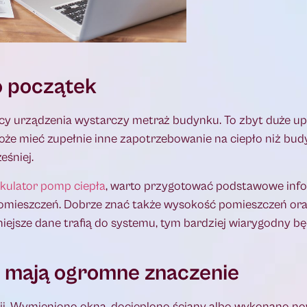
o początek
ocy urządzenia wystarczy metraż budynku. To zbyt duże up
e mieć zupełnie inne zapotrzebowanie na ciepło niż bud
śniej.
lkulator pomp ciepła
, warto przygotować podstawowe inf
pomieszczeń. Dobrze znać także wysokość pomieszczeń oraz
iejsze dane trafią do systemu, tym bardziej wiarygodny b
ji mają ogromne znaczenie
ji. Wymieniono okna, docieplono ściany albo wykonano now