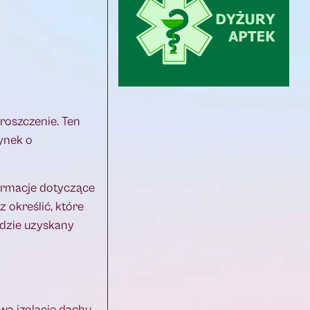
roszczenie. Ten
ynek o
ormacje dotyczące
 określić, które
ędzie uzyskany
ą izolację dachu.