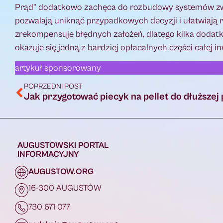
Prąd” dodatkowo zachęca do rozbudowy systemów zw
pozwalają uniknąć przypadkowych decyzji i ułatwiają 
zrekompensuje błędnych założeń, dlatego kilka doda
okazuje się jedną z bardziej opłacalnych części całej in
artykuł sponsorowany
POPRZEDNI POST
AUGUSTOWSKI PORTAL
INFORMACYJNY
AUGUSTOW.ORG
16-300 AUGUSTÓW
730 671 077