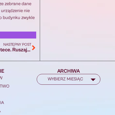
ze zebrane dane
 urządzenie nie
 o budynku zwykle
NASTĘPNY POST
Wakacje jak z bajki w augustowskiej bibliotece. Ruszają zapisy
IE
ARCHIWA
W
STWO
IA
A