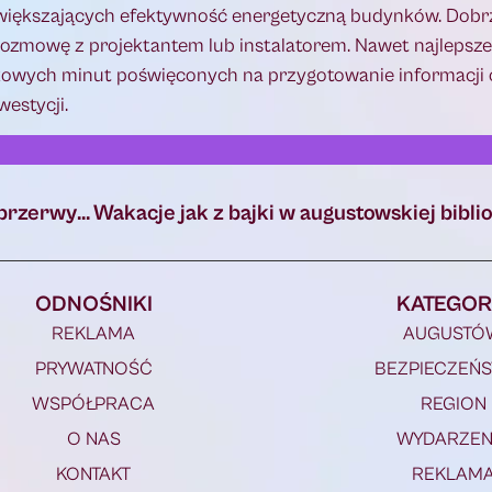
iększających efektywność energetyczną budynków. Dobr
rozmowę z projektantem lub instalatorem. Nawet najlepsze
tkowych minut poświęconych na przygotowanie informacji
westycji.
Jak przygotować piecyk na pellet do dłuższej przerwy w użytkowaniu?
ODNOŚNIKI
KATEGOR
REKLAMA
AUGUSTÓ
PRYWATNOŚĆ
BEZPIECZEŃ
WSPÓŁPRACA
REGION
O NAS
WYDARZEN
KONTAKT
REKLAM