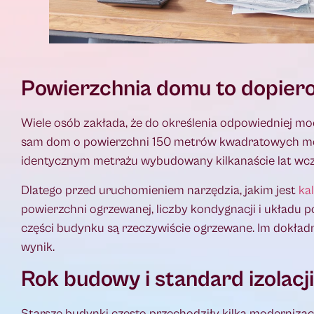
Powierzchnia domu to dopier
Wiele osób zakłada, że do określenia odpowiedniej m
sam dom o powierzchni 150 metrów kwadratowych moż
identycznym metrażu wybudowany kilkanaście lat wcze
Dlatego przed uruchomieniem narzędzia, jakim jest
ka
powierzchni ogrzewanej, liczby kondygnacji i układu 
części budynku są rzeczywiście ogrzewane. Im dokładn
wynik.
Rok budowy i standard izolac
Starsze budynki często przechodziły kilka modernizac