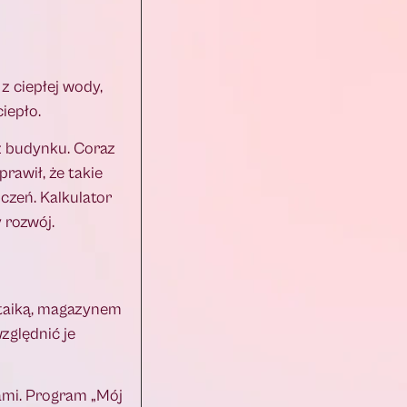
z ciepłej wody,
iepło.
z budynku. Coraz
rawił, że takie
czeń. Kalkulator
 rozwój.
ltaiką, magazynem
zględnić je
ami. Program „Mój