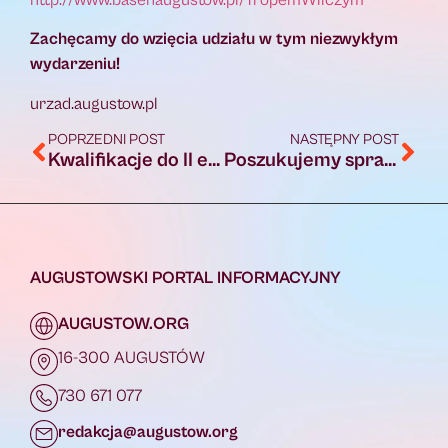
http://www.basenaugustow.pl/TropemWilczym
Zachęcamy do wzięcia udziału w tym niezwykłym
wydarzeniu!
urzad.augustow.pl
POPRZEDNI POST
NASTĘPNY POST
Kwalifikacje do II etapu Olimpiady „Warto wiedzieć więcej o ubezpieczeniach społecznych” edycja 2018/2019. W tym etapie wezmą udział 2. szkoły z Augustowa
Poszukujemy sprawcy kradzieży
AUGUSTOWSKI PORTAL INFORMACYJNY
AUGUSTOW.ORG
16-300 AUGUSTÓW
730 671 077
redakcja@augustow.org