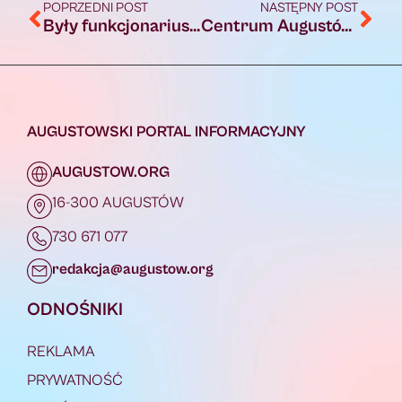
POPRZEDNI POST
NASTĘPNY POST
Były funkcjonariusz straży granicznej z Augustowa skazany na rok i 8 miesięcy więzienia
Centrum Augustów wygrywa z Bestiosem Białystok 3:0
AUGUSTOWSKI PORTAL INFORMACYJNY
AUGUSTOW.ORG
16-300 AUGUSTÓW
730 671 077
redakcja@augustow.org
ODNOŚNIKI
REKLAMA
PRYWATNOŚĆ