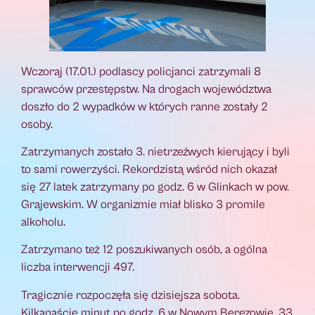
Wczoraj (17.01.) podlascy policjanci zatrzymali 8
sprawców przestępstw. Na drogach województwa
doszło do 2 wypadków w których ranne zostały 2
osoby.
Zatrzymanych zostało 3. nietrzeźwych kierujący i byli
to sami rowerzyści. Rekordzistą wśród nich okazał
się 27 latek zatrzymany po godz. 6 w Glinkach w pow.
Grajewskim. W organizmie miał blisko 3 promile
alkoholu.
Zatrzymano też 12 poszukiwanych osób, a ogólna
liczba interwencji 497.
Tragicznie rozpoczęła się dzisiejsza sobota.
Kilkanaście minut po godz. 6 w Nowym Berezowie, 33