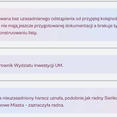
owana bez uzasadnianego odstąpienia od przyjętej kolejno
re nie mają jeszcze przygotowanej dokumentacji a brakuje ty
nstruowaniu listy.
rownik Wydziału Inwestycji UM.
nieuzasadniony haracz uznała, podobnie jak radny Sieńko
awowe Miasta – zaznaczyła radna.