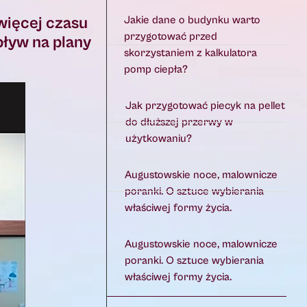
więcej czasu
Jakie dane o budynku warto
przygotować przed
pływ na plany
skorzystaniem z kalkulatora
pomp ciepła?
Jak przygotować piecyk na pellet
do dłuższej przerwy w
użytkowaniu?
Augustowskie noce, malownicze
poranki. O sztuce wybierania
właściwej formy życia.
Augustowskie noce, malownicze
poranki. O sztuce wybierania
właściwej formy życia.