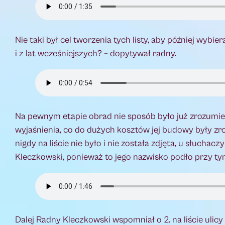
Nie taki był cel tworzenia tych listy, aby później wybi
i z lat wcześniejszych? – dopytywał radny.
Na pewnym etapie obrad nie sposób było już zrozumieć,
wyjaśnienia, co do dużych kosztów jej budowy były zr
nigdy na liście nie było i nie została zdjęta, u słuch
Kleczkowski, ponieważ to jego nazwisko podło przy ty
Dalej Radny Kleczkowski wspomniał o 2. na liście ulicy