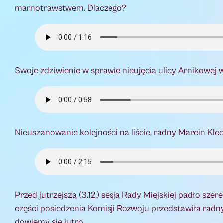
marnotrawstwem. Dlaczego?
Swoje zdziwienie w sprawie nieujęcia ulicy Arnikowe
Nieuszanowanie kolejności na liście, radny Marcin Kle
Przed jutrzejszą (3.12.) sesją Rady Miejskiej padło sz
części posiedzenia Komisji Rozwoju przedstawiła rad
dowiemy się jutro.