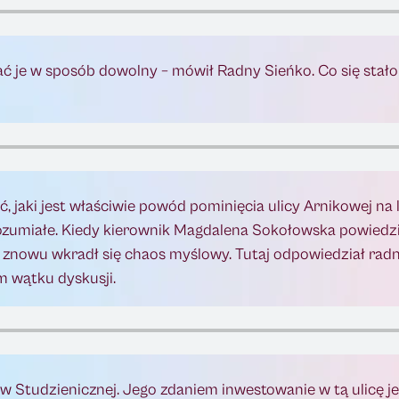
erać je w sposób dowolny – mówił Radny Sieńko. Co się stało 
 jaki jest właściwie powód pominięcia ulicy Arnikowej na 
ozumiałe. Kiedy kierownik Magdalena Sokołowska powiedział
aczy znowu wkradł się chaos myślowy. Tutaj odpowiedział ra
m wątku dyskusji.
 w Studzienicznej. Jego zdaniem inwestowanie w tą ulicę je