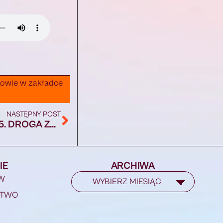
towie w zakładce
NASTĘPNY POST
OFIARA ŚMIERTELNA WYPADKU NA DK65. DROGA ZABLOKOWANA
IE
ARCHIWA
W
STWO