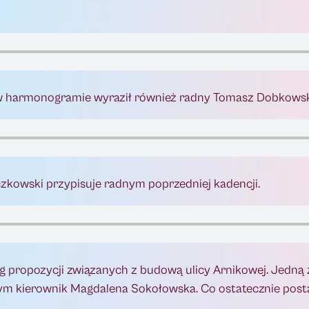
j w harmonogramie wyraził również radny Tomasz Dobkowsk
czkowski przypisuje radnym poprzedniej kadencji.
ereg propozycji związanych z budową ulicy Arnikowej. Jedną
nym kierownik Magdalena Sokołowska. Co ostatecznie post