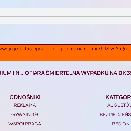
zwoju jest dostępna do obejrzenia na stronie UM w Augus
NABÓR WNIOSKÓW O PRZYZNANIE STYPENDIUM I NAGRÓD ZA OSIĄGNIĘTE WYNIKI SPORTOWE
ODNOŚNIKI
KATEGOR
REKLAMA
AUGUSTÓ
PRYWATNOŚĆ
BEZPIECZEŃ
WSPÓŁPRACA
REGION