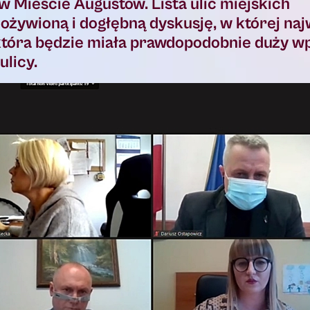
w Mieście Augustów. Lista ulic miejskich
ożywioną i dogłębną dyskusję, w której naj
która będzie miała prawdopodobnie duży w
ulicy.