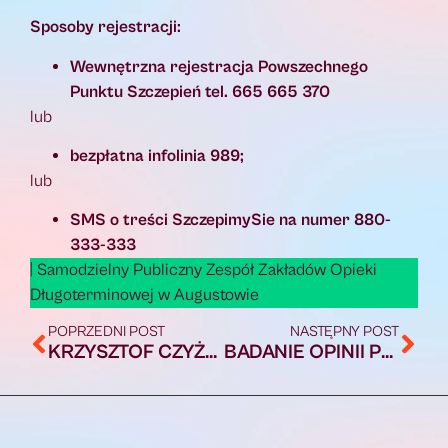
Sposoby rejestracji:
Wewnętrzna rejestracja Powszechnego
Punktu Szczepień tel. 665 665 370
lub
bezpłatna infolinia 989;
lub
SMS o treści SzczepimySie na numer 880-
333-333
| Samodzielny Publiczny Zespół Zakładów Opieki
Długoterminowej w Augustowie
POPRZEDNI POST
NASTĘPNY POST
KRZYSZTOF CZYŻEWSKI GOŚCIEM KAWIARENKI LITERACKIEJ
BADANIE OPINII PUBLICZNEJ: POLACY MOCNO PODZIELENI W KWESTII BUDOWY ELEKTROWNI ATOMOWYCH