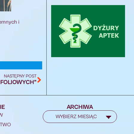
iemnych i
NASTĘPNY POST
Ń FOLIOWYCH”
IE
ARCHIWA
W
STWO