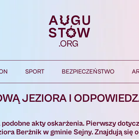
ION
SPORT
BEZPIECZEŃSTWO
A
GOWĄ JEZIORA I ODPOWIEDZ
podobne akty oskarżenia. Pierwszy dotycz
iora Berżnik w gminie Sejny. Znajdują się o