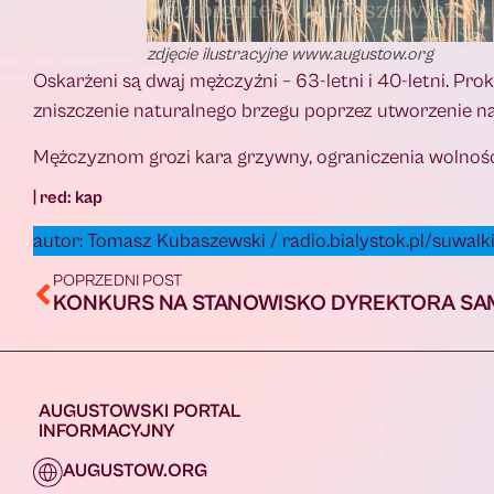
zdjęcie ilustracyjne www.augustow.org
Oskarżeni są dwaj mężczyźni – 63-letni i 40-letni. P
zniszczenie naturalnego brzegu poprzez utworzenie 
Mężczyznom grozi kara grzywny, ograniczenia wolnośc
| red: kap
autor: Tomasz Kubaszewski / radio.bialystok.pl/suwalk
POPRZEDNI POST
AUGUSTOWSKI PORTAL
INFORMACYJNY
AUGUSTOW.ORG