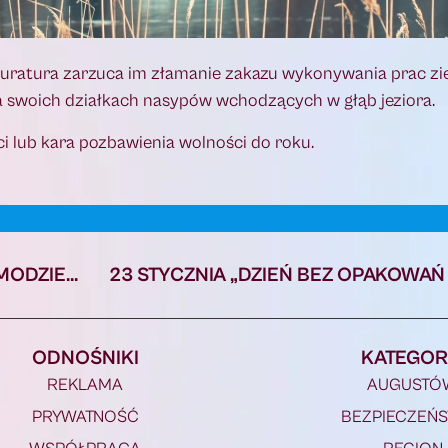
rokuratura zarzuca im złamanie zakazu wykonywania prac z
na swoich działkach nasypów wchodzących w głąb jeziora.
i lub kara pozbawienia wolności do roku.
i
KONKURS NA STANOWISKO DYREKTORA SAMODZIELNEGO PUBLICZNEGO ZAKŁADU OPIEKI ZDROWOTNEJ W LIPSKU
23 STYCZNIA „DZIEŃ BEZ OPAKOWA
ODNOŚNIKI
KATEGOR
REKLAMA
AUGUSTÓ
PRYWATNOŚĆ
BEZPIECZEŃ