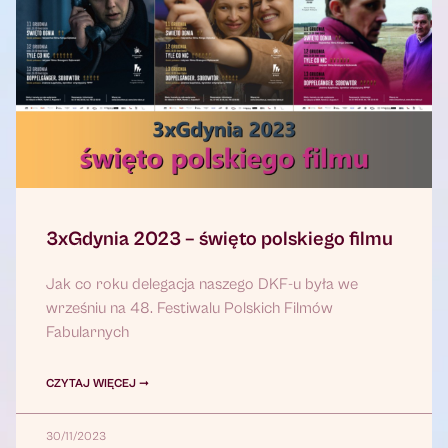
3xGdynia 2023 – święto polskiego filmu
Jak co roku delegacja naszego DKF-u była we
wrześniu na 48. Festiwalu Polskich Filmów
Fabularnych
CZYTAJ WIĘCEJ ➞
30/11/2023