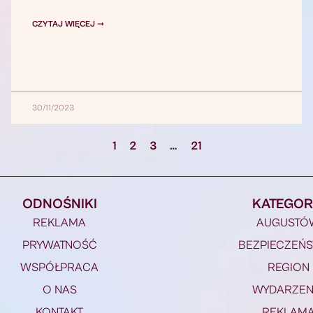
CZYTAJ WIĘCEJ ➞
30/11/2023
1
2
3
…
21
ODNOŚNIKI
KATEGOR
REKLAMA
AUGUSTÓ
PRYWATNOŚĆ
BEZPIECZEŃ
WSPÓŁPRACA
REGION
O NAS
WYDARZEN
KONTAKT
REKLAM