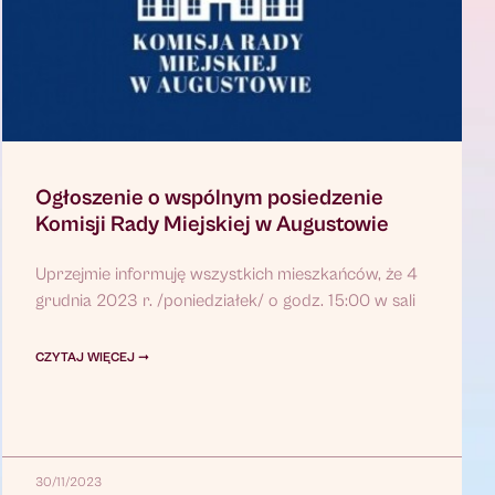
Ogłoszenie o wspólnym posiedzenie
Komisji Rady Miejskiej w Augustowie
Uprzejmie informuję wszystkich mieszkańców, że 4
grudnia 2023 r. /poniedziałek/ o godz. 15:00 w sali
CZYTAJ WIĘCEJ ➞
30/11/2023