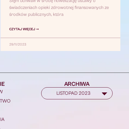
Sejm uchwalił w środę nowelizację ustawy o
świadczeniach opieki zdrowotnej finansowanych ze
środków publicznych, która
CZYTAJ WIĘCEJ ➞
29/11/2023
IE
ARCHIWA
W
STWO
IA
A