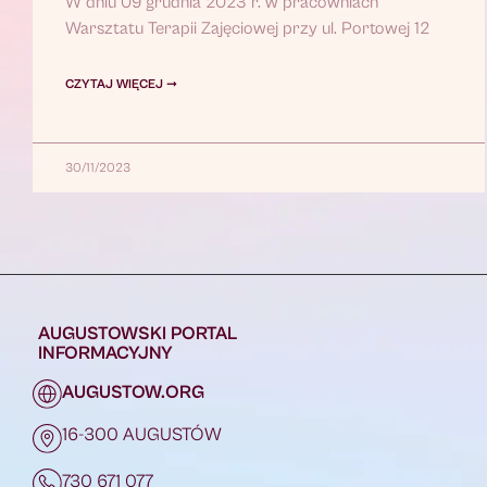
W dniu 09 grudnia 2023 r. w pracowniach
Warsztatu Terapii Zajęciowej przy ul. Portowej 12
CZYTAJ WIĘCEJ ➞
30/11/2023
AUGUSTOWSKI PORTAL
INFORMACYJNY
AUGUSTOW.ORG
16-300 AUGUSTÓW
730 671 077