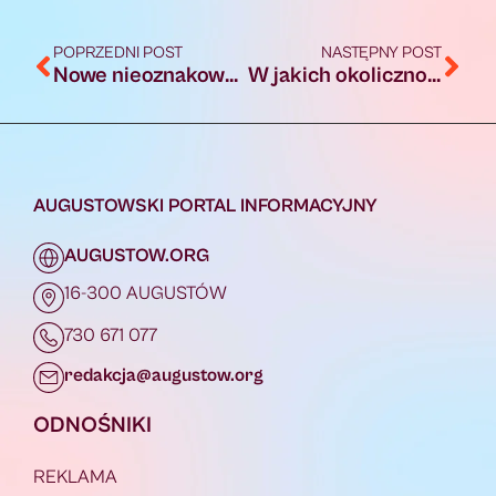
POPRZEDNI POST
NASTĘPNY POST
Nowe nieoznakowane radiowozy w augustowskiej komendzie
W jakich okolicznościach pracownik ZUS-u może odwiedzić seniora w domu
AUGUSTOWSKI PORTAL INFORMACYJNY
AUGUSTOW.ORG
16-300 AUGUSTÓW
730 671 077
redakcja@augustow.org
ODNOŚNIKI
REKLAMA