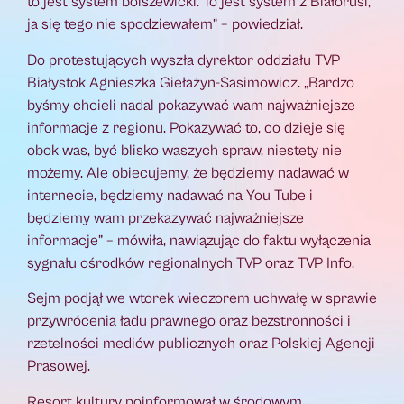
to jest system bolszewicki. To jest system z Białorusi,
ja się tego nie spodziewałem” – powiedział.
Do protestujących wyszła dyrektor oddziału TVP
Białystok Agnieszka Giełażyn-Sasimowicz. „Bardzo
byśmy chcieli nadal pokazywać wam najważniejsze
informacje z regionu. Pokazywać to, co dzieje się
obok was, być blisko waszych spraw, niestety nie
możemy. Ale obiecujemy, że będziemy nadawać w
internecie, będziemy nadawać na You Tube i
będziemy wam przekazywać najważniejsze
informacje” – mówiła, nawiązując do faktu wyłączenia
sygnału ośrodków regionalnych TVP oraz TVP Info.
Sejm podjął we wtorek wieczorem uchwałę w sprawie
przywrócenia ładu prawnego oraz bezstronności i
rzetelności mediów publicznych oraz Polskiej Agencji
Prasowej.
Resort kultury poinformował w środowym