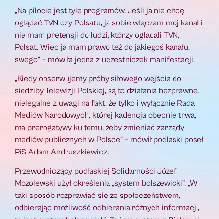
„Na pilocie jest tyle programów. Jeśli ja nie chcę
oglądać TVN czy Polsatu, ja sobie włączam mój kanał i
nie mam pretensji do ludzi, którzy oglądali TVN,
Polsat. Więc ja mam prawo też do jakiegoś kanału,
swego” – mówiła jedna z uczestniczek manifestacji.
„Kiedy obserwujemy próby siłowego wejścia do
siedziby Telewizji Polskiej, są to działania bezprawne,
nielegalne z uwagi na fakt, że tylko i wyłącznie Rada
Mediów Narodowych, której kadencja obecnie trwa,
ma prerogatywy ku temu, żeby zmieniać zarządy
mediów publicznych w Polsce” – mówił podlaski poseł
PiS Adam Andruszkiewicz.
Przewodniczący podlaskiej Solidarności Józef
Mozolewski użył określenia „system bolszewicki”. „W
taki sposób rozprawiać się ze społeczeństwem,
odbierając możliwość odbierania różnych informacji,