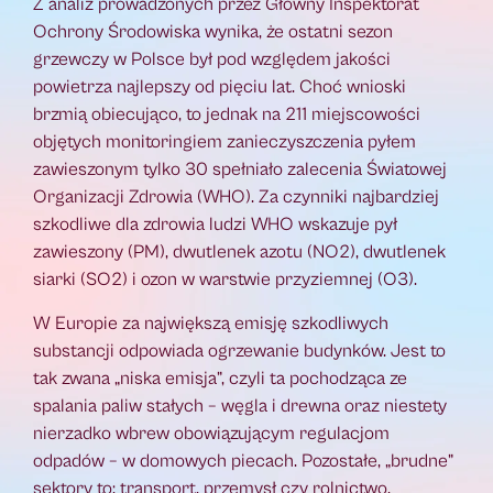
Z analiz prowadzonych przez Główny Inspektorat
Ochrony Środowiska wynika, że ostatni sezon
grzewczy w Polsce był pod względem jakości
powietrza najlepszy od pięciu lat. Choć wnioski
brzmią obiecująco, to jednak na 211 miejscowości
objętych monitoringiem zanieczyszczenia pyłem
zawieszonym tylko 30 spełniało zalecenia Światowej
Organizacji Zdrowia (WHO). Za czynniki najbardziej
szkodliwe dla zdrowia ludzi WHO wskazuje pył
zawieszony (PM), dwutlenek azotu (NO2), dwutlenek
siarki (SO2) i ozon w warstwie przyziemnej (O3).
W Europie za największą emisję szkodliwych
substancji odpowiada ogrzewanie budynków. Jest to
tak zwana „niska emisja”, czyli ta pochodząca ze
spalania paliw stałych – węgla i drewna oraz niestety
nierzadko wbrew obowiązującym regulacjom
odpadów – w domowych piecach. Pozostałe, „brudne”
sektory to: transport, przemysł czy rolnictwo.