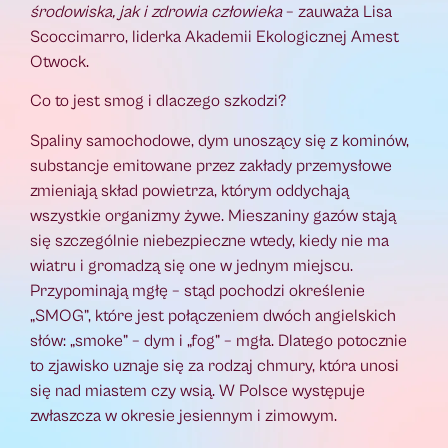
środowiska, jak i zdrowia człowieka
– zauważa Lisa
Scoccimarro, liderka Akademii Ekologicznej Amest
Otwock.
Co to jest smog i dlaczego szkodzi?
Spaliny samochodowe, dym unoszący się z kominów,
substancje emitowane przez zakłady przemysłowe
zmieniają skład powietrza, którym oddychają
wszystkie organizmy żywe. Mieszaniny gazów stają
się szczególnie niebezpieczne wtedy, kiedy nie ma
wiatru i gromadzą się one w jednym miejscu.
Przypominają mgłę – stąd pochodzi określenie
„SMOG”, które jest połączeniem dwóch angielskich
słów: „smoke” – dym i „fog” – mgła. Dlatego potocznie
to zjawisko uznaje się za rodzaj chmury, która unosi
się nad miastem czy wsią. W Polsce występuje
zwłaszcza w okresie jesiennym i zimowym.