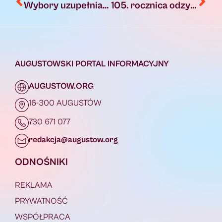
Wybory uzupełniające ławników do sądów powszechnych na kadencję 2024 – 2027
105. rocznica odzyskania niepodległości przez Polskę
AUGUSTOWSKI PORTAL INFORMACYJNY
AUGUSTOW.ORG
16-300 AUGUSTÓW
730 671 077
redakcja@augustow.org
ODNOŚNIKI
REKLAMA
PRYWATNOŚĆ
WSPÓŁPRACA