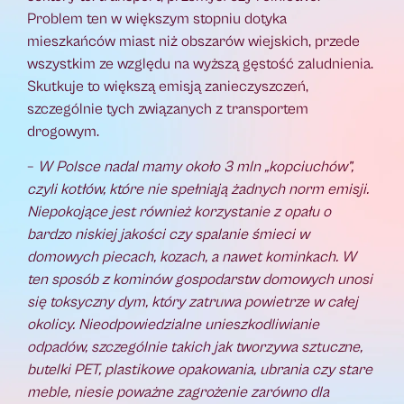
Problem ten w większym stopniu dotyka
mieszkańców miast niż obszarów wiejskich, przede
wszystkim ze względu na wyższą gęstość zaludnienia.
Skutkuje to większą emisją zanieczyszczeń,
szczególnie tych związanych z transportem
drogowym.
–
W Polsce nadal mamy około 3 mln „kopciuchów”,
czyli kotłów, które nie spełniają żadnych norm emisji.
Niepokojące jest również korzystanie z opału o
bardzo niskiej jakości czy spalanie śmieci w
domowych piecach, kozach, a nawet kominkach. W
ten sposób z kominów gospodarstw domowych unosi
się toksyczny dym, który zatruwa powietrze w całej
okolicy. Nieodpowiedzialne unieszkodliwianie
odpadów, szczególnie takich jak tworzywa sztuczne,
butelki PET, plastikowe opakowania, ubrania czy stare
meble, niesie poważne zagrożenie zarówno dla