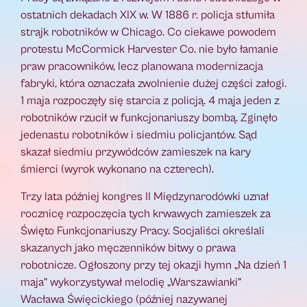
ostatnich dekadach XIX w. W 1886 r. policja stłumiła
strajk robotników w Chicago. Co ciekawe powodem
protestu McCormick Harvester Co. nie było łamanie
praw pracowników, lecz planowana modernizacja
fabryki, która oznaczała zwolnienie dużej części załogi.
1 maja rozpoczęły się starcia z policją. 4 maja jeden z
robotników rzucił w funkcjonariuszy bombą. Zginęło
jedenastu robotników i siedmiu policjantów. Sąd
skazał siedmiu przywódców zamieszek na kary
śmierci (wyrok wykonano na czterech).
Trzy lata później kongres II Międzynarodówki uznał
rocznicę rozpoczęcia tych krwawych zamieszek za
Święto Funkcjonariuszy Pracy. Socjaliści określali
skazanych jako męczenników bitwy o prawa
robotnicze. Ogłoszony przy tej okazji hymn „Na dzień 1
maja” wykorzystywał melodię „Warszawianki”
Wacława Święcickiego (później nazywanej