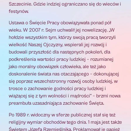
Szczecinie. Gdzie indziej ograniczano się do wieców i
festynów.
Ustawa o Święcie Pracy obowiązywała ponad pół
wieku. W 2007 r. Sejm uchwalił jej nowelizację. „W
hołdzie wszystkim tym, którzy swoją pracą tworzyli
wielkość Naszej Ojczyzny, wspierali jej rozwój i
budowali przyszłość dla następnych pokoleń, dla
podkreślenia wartości pracy ludzkiej – rozumianej
jako moralny obowiązek człowieka, ale też jako
doskonalenie świata nas otaczającego – dokonującej
się poprzez wszechstronny rozwój osoby ludzkiej, w
trosce o zachowanie godności pracy ludzkiej i
wiążącej się z tym wolności i mądrości” – brzmi nowa
preambuła uzasadniająca zachowanie Święta.
Po 1989 r. widoczny w sferze publicznej stał się też
religijny wymiar obchodów tego dnia. 1 maja jest także
Świętem Józefa Rzemieślnika. Proklamował je papież