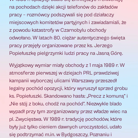
na pochodach dzięki akcji telefonów do zakładów
pracy – rozmówcy podszywali się pod działaczy
miejscowych komitetów partyjnych i zawiadamiali, że
z powodu katastrofy w Czarnobylu obchody
odwołano. W latach 80. ciężar autentycznego święta
pracy przejęły organizowane przez ks. Jerzego
Popiełuszkę pielgrzymki ludzi pracy na Jasną Górę.
Wyjątkowy wymiar miały obchody z 1 maja 1989 r. W
atmosferze pierwszej w dziejach PRL prawdziwej
kampanii wyborczej ulicami Warszawy przeszedł
legalny pochód opozycji, który wyruszył sprzed grobu
ks. Popiełuszki. Skandowano hasła: „Precz z komuną” i
„Nie stój z boku, chodź na pochód”. Niezwykle blado
wypadł przy tym zorganizowany przez władze wiec na
pl. Zwycięstwa. W 1989 r. tradycję pochodów, które
były już tylko cieniem dawnych uroczystości, udało
się podtrzymać m.in. w Bydgoszczy, Poznaniu i