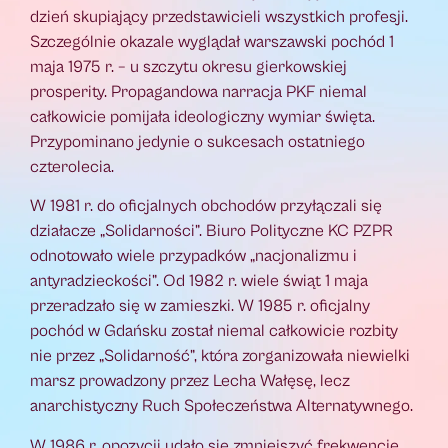
dzień skupiający przedstawicieli wszystkich profesji.
Szczególnie okazale wyglądał warszawski pochód 1
maja 1975 r. – u szczytu okresu gierkowskiej
prosperity. Propagandowa narracja PKF niemal
całkowicie pomijała ideologiczny wymiar święta.
Przypominano jedynie o sukcesach ostatniego
czterolecia.
W 1981 r. do oficjalnych obchodów przyłączali się
działacze „Solidarności”. Biuro Polityczne KC PZPR
odnotowało wiele przypadków „nacjonalizmu i
antyradzieckości”. Od 1982 r. wiele świąt 1 maja
przeradzało się w zamieszki. W 1985 r. oficjalny
pochód w Gdańsku został niemal całkowicie rozbity
nie przez „Solidarność”, która zorganizowała niewielki
marsz prowadzony przez Lecha Wałęsę, lecz
anarchistyczny Ruch Społeczeństwa Alternatywnego.
W 1986 r. opozycji udało się zmniejszyć frekwencję