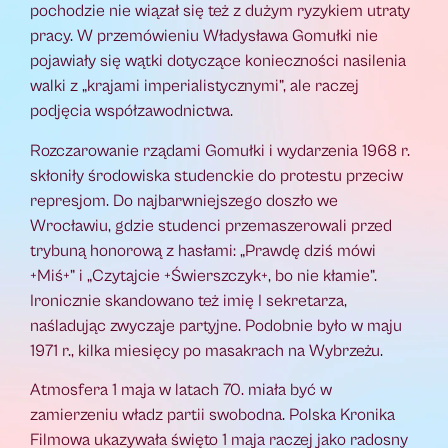
pochodzie nie wiązał się też z dużym ryzykiem utraty
pracy. W przemówieniu Władysława Gomułki nie
pojawiały się wątki dotyczące konieczności nasilenia
walki z „krajami imperialistycznymi”, ale raczej
podjęcia współzawodnictwa.
Rozczarowanie rządami Gomułki i wydarzenia 1968 r.
skłoniły środowiska studenckie do protestu przeciw
represjom. Do najbarwniejszego doszło we
Wrocławiu, gdzie studenci przemaszerowali przed
trybuną honorową z hasłami: „Prawdę dziś mówi
+Miś+” i „Czytajcie +Świerszczyk+, bo nie kłamie”.
Ironicznie skandowano też imię I sekretarza,
naśladując zwyczaje partyjne. Podobnie było w maju
1971 r., kilka miesięcy po masakrach na Wybrzeżu.
Atmosfera 1 maja w latach 70. miała być w
zamierzeniu władz partii swobodna. Polska Kronika
Filmowa ukazywała święto 1 maja raczej jako radosny