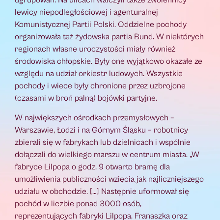
ugrupowań. Na ulicach walczyli także zwolennicy
lewicy niepodległościowej i agenturalnej
Komunistycznej Partii Polski. Oddzielne pochody
organizowała też żydowska partia Bund. W niektórych
regionach własne uroczystości miały również
środowiska chłopskie. Były one wyjątkowo okazałe ze
względu na udział orkiestr ludowych. Wszystkie
pochody i wiece były chronione przez uzbrojone
(czasami w broń palną) bojówki partyjne.
W największych ośrodkach przemysłowych –
Warszawie, Łodzi i na Górnym Śląsku – robotnicy
zbierali się w fabrykach lub dzielnicach i wspólnie
dołączali do wielkiego marszu w centrum miasta. „W
fabryce Lilpopa o godz. 9 otwarto bramę dla
umożliwienia publiczności wzięcia jak najliczniejszego
udziału w obchodzie. […] Następnie uformował się
pochód w liczbie ponad 3000 osób,
reprezentujących fabryki Lilpopa, Franaszka oraz