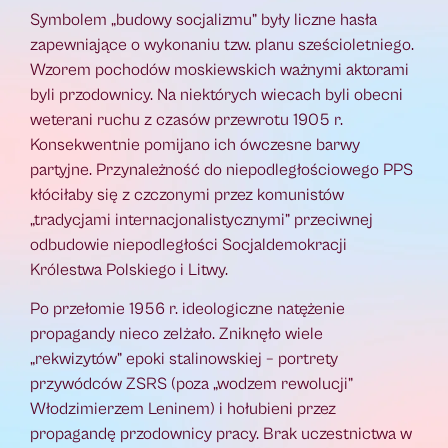
Symbolem „budowy socjalizmu” były liczne hasła
zapewniające o wykonaniu tzw. planu sześcioletniego.
Wzorem pochodów moskiewskich ważnymi aktorami
byli przodownicy. Na niektórych wiecach byli obecni
weterani ruchu z czasów przewrotu 1905 r.
Konsekwentnie pomijano ich ówczesne barwy
partyjne. Przynależność do niepodległościowego PPS
kłóciłaby się z czczonymi przez komunistów
„tradycjami internacjonalistycznymi” przeciwnej
odbudowie niepodległości Socjaldemokracji
Królestwa Polskiego i Litwy.
Po przełomie 1956 r. ideologiczne natężenie
propagandy nieco zelżało. Zniknęło wiele
„rekwizytów” epoki stalinowskiej – portrety
przywódców ZSRS (poza „wodzem rewolucji”
Włodzimierzem Leninem) i hołubieni przez
propagandę przodownicy pracy. Brak uczestnictwa w