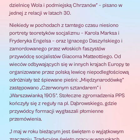
dzielnicę Wola i podmiejską Chrzanów” – pisano w
jednej z relacji w latach 30.
Niekiedy w pochodach z tamtego czasu niesiono
portrety teoretyków socjalizmu – Karola Marksa i
Fryderyka Engelsa – oraz Ignacego Daszyńskiego i
zamordowanego przez włoskich faszystów
przywódcę socjalistów Giacoma Matteottiego. Od
wieców odbywających się w innych krajach Europy te
organizowane przez polską lewicę niepodległościową
odróżniały też śpiewane pieśni: „Międzynarodówkę”
zastępowano „Czerwonym sztandarem” i
„Warszawianką 1905”. Stołeczne zgromadzenia PPS
kończyły się z reguły na pl. Dąbrowskiego, gdzie
przywódcy formacji wygłaszali płomienne
przemówienia.
„1 maj w roku bieżącym jest świętem o wyjątkowym
znaczeniu. Tradycyjne święto pracy w warunkach