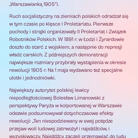
„Warszawianką 1905”).
Ruch socjalistyczny na ziemiach polskich odradzał się
w tym czasie po klęsce I Proletariatu. Pierwsze
pochody i strajki organizowały II Proletariat i Związek
Robotników Polskich. W 1891 r. w Łodzi i Żyrardowie
doszło do starć z wojskiem, a następnie do represji
władz carskich. Z późniejszych demonstracji
największe rozmiary przybrały wystąpienia w okresie
rewolucji 1905 r. Na 1 maja wydawano też specjalne
ulotki i jednodniówki.
Największy autorytet polskiej lewicy
niepodległościowej Bolesław Limanowski z
perspektywy Paryża w kolportowanej w Warszawie
odezwie podsumowywał dotychczasowe efekty
rewolucji: „Ten niespodziewany w swej potędze
przejaw woli ludowej zatrwożył i najeźdźców, i
wyzyskiwaczy. Najeźdźcy zaczęli przemawiać do ludu