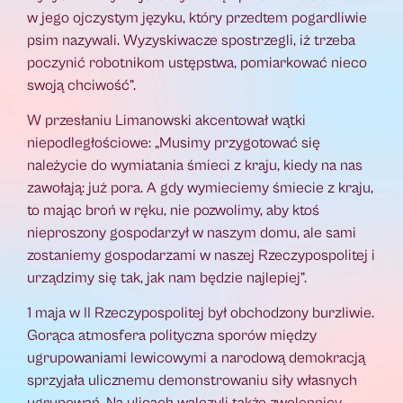
w jego ojczystym języku, który przedtem pogardliwie
psim nazywali. Wyzyskiwacze spostrzegli, iż trzeba
poczynić robotnikom ustępstwa, pomiarkować nieco
swoją chciwość”.
W przesłaniu Limanowski akcentował wątki
niepodległościowe: „Musimy przygotować się
należycie do wymiatania śmieci z kraju, kiedy na nas
zawołają: już pora. A gdy wymieciemy śmiecie z kraju,
to mając broń w ręku, nie pozwolimy, aby ktoś
nieproszony gospodarzył w naszym domu, ale sami
zostaniemy gospodarzami w naszej Rzeczypospolitej i
urządzimy się tak, jak nam będzie najlepiej”.
1 maja w II Rzeczypospolitej był obchodzony burzliwie.
Gorąca atmosfera polityczna sporów między
ugrupowaniami lewicowymi a narodową demokracją
sprzyjała ulicznemu demonstrowaniu siły własnych