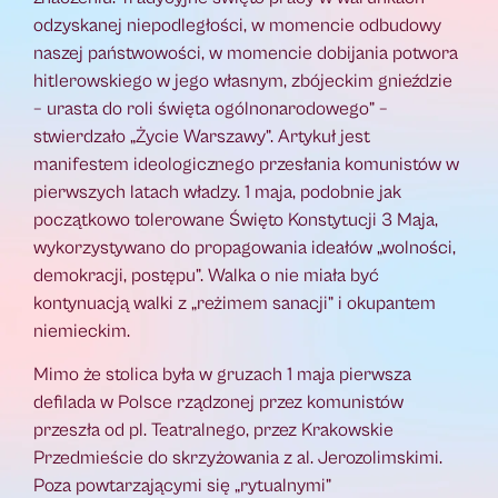
odzyskanej niepodległości, w momencie odbudowy
naszej państwowości, w momencie dobijania potwora
hitlerowskiego w jego własnym, zbójeckim gnieździe
– urasta do roli święta ogólnonarodowego” –
stwierdzało „Życie Warszawy”. Artykuł jest
manifestem ideologicznego przesłania komunistów w
pierwszych latach władzy. 1 maja, podobnie jak
początkowo tolerowane Święto Konstytucji 3 Maja,
wykorzystywano do propagowania ideałów „wolności,
demokracji, postępu”. Walka o nie miała być
kontynuacją walki z „reżimem sanacji” i okupantem
niemieckim.
Mimo że stolica była w gruzach 1 maja pierwsza
defilada w Polsce rządzonej przez komunistów
przeszła od pl. Teatralnego, przez Krakowskie
Przedmieście do skrzyżowania z al. Jerozolimskimi.
Poza powtarzającymi się „rytualnymi”