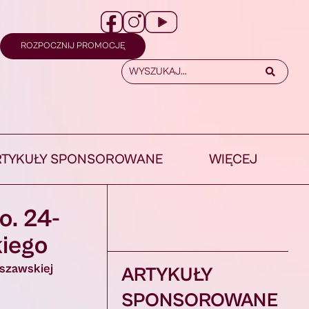
ROZPOCZNIJ PROMOCJĘ
RTYKUŁY SPONSOROWANE
WIĘCEJ
ko.
24-
kiego
rszawskiej
ARTYKUŁY
SPONSOROWANE