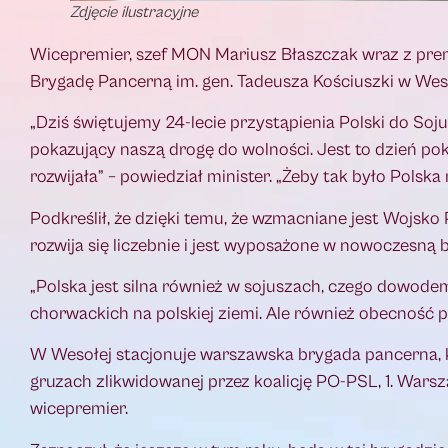
Zdjęcie ilustracyjne
Wicepremier, szef MON Mariusz Błaszczak wraz z pre
Brygadę Pancerną im. gen. Tadeusza Kościuszki w Wesoł
„Dziś świętujemy 24-lecie przystąpienia Polski do Sojus
pokazujący naszą drogę do wolności. Jest to dzień poka
rozwijała” – powiedział minister. „Żeby tak było Polska
Podkreślił, że dzięki temu, że wzmacniane jest Wojsk
rozwija się liczebnie i jest wyposażone w nowoczesną b
„Polska jest silna również w sojuszach, czego dowodem
chorwackich na polskiej ziemi. Ale również obecność p
W Wesołej stacjonuje warszawska brygada pancerna, kt
gruzach zlikwidowanej przez koalicję PO-PSL, 1. Warsza
wicepremier.