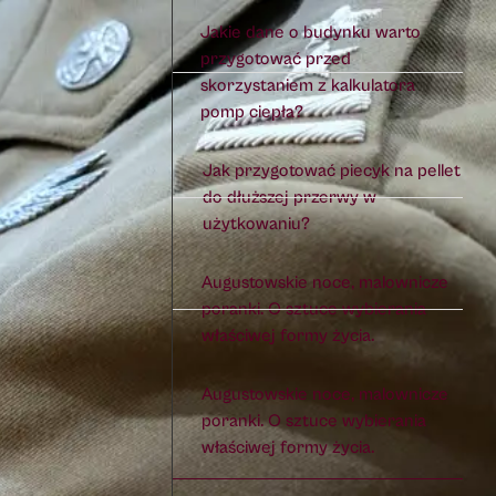
Jakie dane o budynku warto
przygotować przed
skorzystaniem z kalkulatora
pomp ciepła?
Jak przygotować piecyk na pellet
do dłuższej przerwy w
użytkowaniu?
Augustowskie noce, malownicze
poranki. O sztuce wybierania
właściwej formy życia.
Augustowskie noce, malownicze
poranki. O sztuce wybierania
właściwej formy życia.