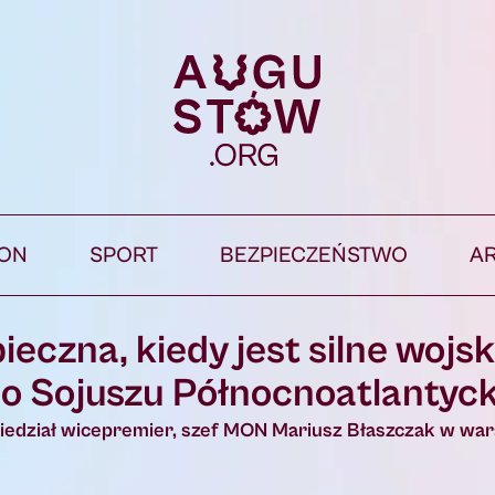
ION
SPORT
BEZPIECZEŃSTWO
A
ieczna, kiedy jest silne wojs
 do Sojuszu Północnoatlantyc
powiedział wicepremier, szef MON Mariusz Błaszczak w wa