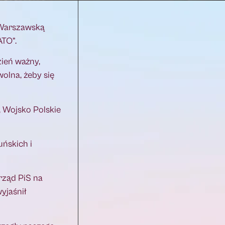
 Warszawską
ATO”.
zień ważny,
wolna, żeby się
, Wojsko Polskie
uńskich i
rząd PiS na
yjaśnił