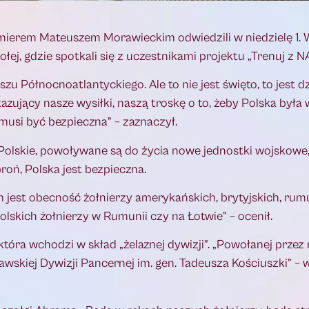
mierem Mateuszem Morawieckim odwiedzili w niedzielę 1.
ej, gdzie spotkali się z uczestnikami projektu „Trenuj z N
zu Północnoatlantyckiego. Ale to nie jest święto, to jest d
zujący nasze wysiłki, naszą troskę o to, żeby Polska była 
 musi być bezpieczna” – zaznaczył.
o Polskie, powoływane są do życia nowe jednostki wojskowe
roń, Polska jest bezpieczna.
 jest obecność żołnierzy amerykańskich, brytyjskich, rum
olskich żołnierzy w Rumunii czy na Łotwie” – ocenił.
óra wchodzi w skład „żelaznej dywizji”. „Powołanej przez 
wskiej Dywizji Pancernej im. gen. Tadeusza Kościuszki” – w