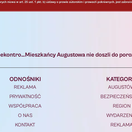
UWAGA! awarii na Stacji Uzdatniania Wody i niekontrolowanym skoku ciśnienia w sieci wodociągowej
ODNOŚNIKI
KATEGOR
REKLAMA
AUGUSTÓ
PRYWATNOŚĆ
BEZPIECZEŃ
WSPÓŁPRACA
REGION
O NAS
WYDARZEN
KONTAKT
REKLAM