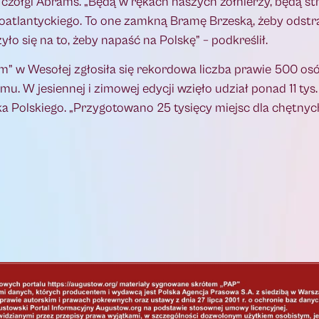
e czołgi Abrams. „Będą w rękach naszych żołnierzy, będą st
oatlantyckiego. To one zamkną Bramę Brzeską, żeby odstr
ło się na to, żeby napaść na Polskę” – podkreślił.
iem” w Wesołej zgłosiła się rekordowa liczba prawie 500 os
amu. W jesiennej i zimowej edycji wzięło udział ponad 11 ty
ka Polskiego. „Przygotowano 25 tysięcy miejsc dla chętnych