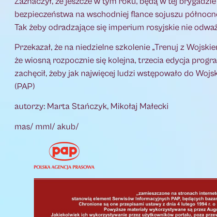
Zaznaczył, że jeszcze w tym roku, będą w tej brygadzi
bezpieczeństwa na wschodniej flance sojuszu północn
Tak żeby odradzające się imperium rosyjskie nie odważy
Przekazał, że na niedzielne szkolenie „Trenuj z Wojsk
że wiosną rozpocznie się kolejna, trzecia edycja progr
zachęcił, żeby jak najwięcej ludzi wstępowało do Wojs
(PAP)
autorzy: Marta Stańczyk, Mikołaj Małecki
mas/ mml/ akub/