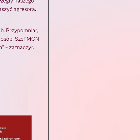
rzegły naszego
aszyć agresora.
ób. Przypomniał,
s. osób. Szef MON
” – zaznaczył.