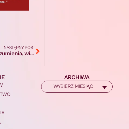
NASTĘPNY POST
Mieszkańcy Augustowa nie doszli do porozumienia, więc Łopianowej w tym roku nie będzie
IE
ARCHIWA
W
STWO
IA
A