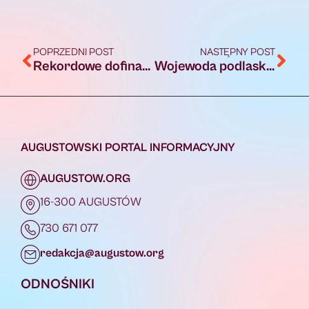
POPRZEDNI POST
NASTĘPNY POST
Rekordowe dofinansowanie z budżetu państwa dla augustowskiego szpitala
Wojewoda podlaski wydał zezwolenie na budowę obwodnicy Suchowoli
AUGUSTOWSKI PORTAL INFORMACYJNY
AUGUSTOW.ORG
16-300 AUGUSTÓW
730 671 077
redakcja@augustow.org
ODNOŚNIKI