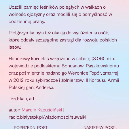
Uczcili pamięć leśników poległych w walkach o
wolność ojczyzny oraz modlili się o pomyślność w
codziennej pracy.
Pielgrzymka była też okazją do wyróżnienia osób,
które oddały szczególne zasługi dla rozwoju polskich
lasów.
Honorowy kordelas wręczono w sobotę (3.06) m.in.
wojewodzie podlaskiemu Bohdanowi Paszkowskiemu
oraz pośmiertnie nadano go Weronice Topór, zmarłej
w 2012 roku sybiraczce i żołnierzowi II Korpusu Armii
Polskiej gen. Andersa.
| red: kap, ad
autor:
Marcin Kapuściński
|
radio.bialystok.pl/wiadomosci/suwalki
POPRZEDNI POST
NASTĘPNY POST