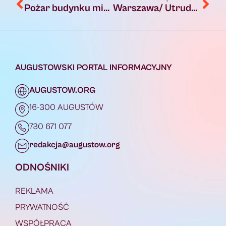
Pożar budynku mieszkalnego na ulicy Kopernika w Augustowie [FOTO]
Warszawa/ Utrudnienia w związku z procesją i przemarszami w niedzielę
AUGUSTOWSKI PORTAL INFORMACYJNY
AUGUSTOW.ORG
16-300 AUGUSTÓW
730 671 077
redakcja@augustow.org
ODNOŚNIKI
REKLAMA
PRYWATNOŚĆ
WSPÓŁPRACA