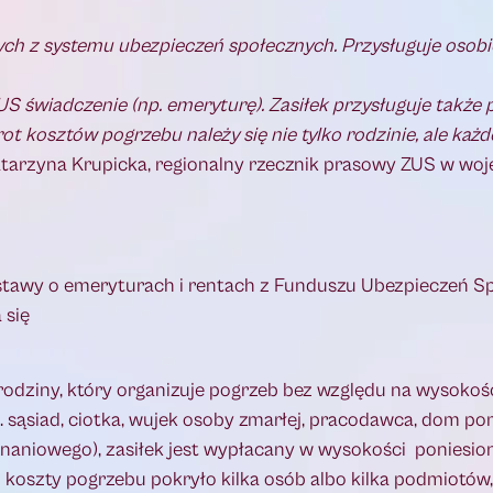
ch z systemu ubezpieczeń społecznych. Przysługuje osobie
US świadczenie (np. emeryturę). Zasiłek przysługuje także
t kosztów pogrzebu należy się nie tylko rodzinie, ale każd
atarzyna Krupicka, regionalny rzecznik prasowy ZUS w wo
stawy o emeryturach i rentach z Funduszu Ubezpieczeń Sp
 się
k rodziny, który organizuje pogrzeb bez względu na wysoko
p. sąsiad, ciotka, wujek osoby zmarłej, pracodawca, dom p
znaniowego), zasiłek jest wypłacany w wysokości poniesi
li koszty pogrzebu pokryło kilka osób albo kilka podmiotów,