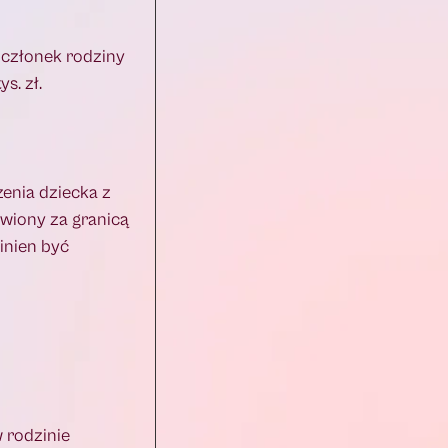
e członek rodziny
s. zł.
zenia dziecka z
wiony za granicą
inien być
 rodzinie