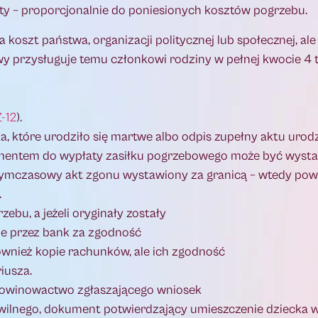
ty – proporcjonalnie do poniesionych kosztów pogrzebu.
 koszt państwa, organizacji politycznej lub społecznej, al
y przysługuje temu członkowi rodziny w pełnej kwocie 4 ty
-12
).
, które urodziło się martwe albo odpis zupełny aktu urod
kumentem do wypłaty zasiłku pogrzebowego może być wysta
 tymczasowy akt zgonu wystawiony za granicą – wtedy pow
.
bu, a jeżeli oryginały zostały
e przez bank za zgodność
wnież kopie rachunków, ale ich zgodność
iusza.
powinowactwo zgłaszającego wniosek
wilnego, dokument potwierdzający umieszczenie dziecka w