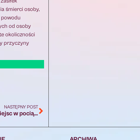
 zasiłek
ia śmierci osoby,
 z powodu
nych od osoby
e okoliczności
cy przyczyny
NASTĘPNY POST
W okresie Wszystkich Świętych więcej miejsc w pociągach
IE
ARCHIWA