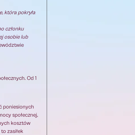
, która pokryła
 po członku
ej osobie lub
jewództwie
ołecznych. Od 1
ść poniesionych
omocy społecznej,
onych kosztów
 to zasiłek