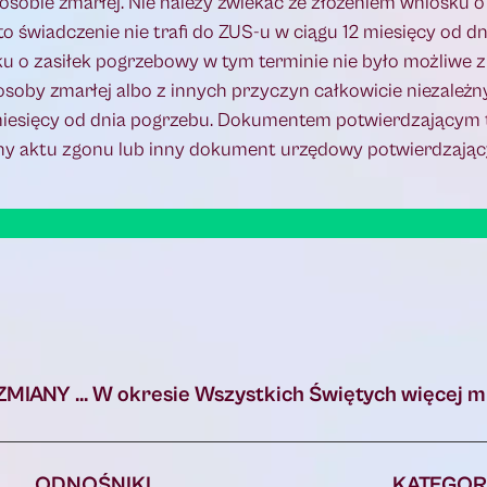
osobie zmarłej. Nie należy zwlekać ze złożeniem wniosku o
o świadczenie nie trafi do ZUS-u w ciągu 12 miesięcy od dn
osku o zasiłek pogrzebowy w tym terminie nie było możliwe
 osoby zmarłej albo z innych przyczyn całkowicie niezależ
miesięcy od dnia pogrzebu. Dokumentem potwierdzającym t
pełny aktu zgonu lub inny dokument urzędowy potwierdzają
„ WSZYSTKICH ŚWIĘTYCH” – OSTRZEŻENIA I ZMIANY W ORGANIZACJI RUCHU
ODNOŚNIKI
KATEGOR