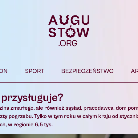
ION
SPORT
BEZPIECZEŃSTWO
A
 przysługuje?
dzina zmarłego, ale również sąsiad, pracodawca, dom po
zty pogrzebu. Tylko w tym roku w całym kraju od styczni
h, w regionie 6,5 tys.