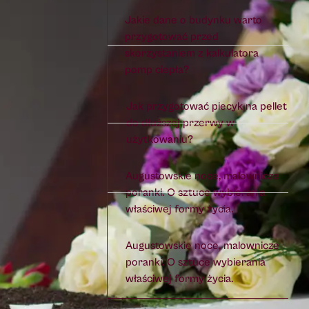
Jakie dane o budynku warto
przygotować przed
skorzystaniem z kalkulatora
pomp ciepła?
Jak przygotować piecyk na pellet
do dłuższej przerwy w
użytkowaniu?
Augustowskie noce, malownicze
poranki. O sztuce wybierania
właściwej formy życia.
Augustowskie noce, malownicze
poranki. O sztuce wybierania
właściwej formy życia.