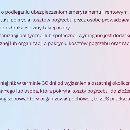
) o podleganiu ubezpieczeniom emerytalnemu i rentowym. 
 tytułu pokrycia kosztów pogrzebu przez osobę prowadzącą 
z członka rodziny takiej osoby.
ganizacji politycznej lub społecznej, wymagane jest dodat
znej lub organizacji o pokryciu kosztów pogrzebu oraz ra
iej niż w terminie 30 dni od wyjaśnienia ostatniej okolicz
marłego lub osoba, która pokryła koszty pogrzebu, do złoż
pogrzebowy, który organizował pochówek, to ZUS przekazuj