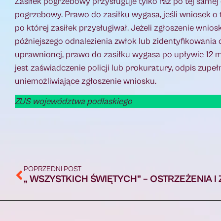
Zasiłek pogrzebowy przysługuje tylko raz po tej samej 
pogrzebowy. Prawo do zasiłku wygasa, jeśli wniosek o t
po której zasiłek przysługiwał. Jeżeli zgłoszenie wni
późniejszego odnalezienia zwłok lub zidentyfikowania
uprawnionej, prawo do zasiłku wygasa po upływie 12 
jest zaświadczenie policji lub prokuratury, odpis zu
uniemożliwiające zgłoszenie wniosku.
ZUS województwa podlaskiego
POPRZEDNI POST