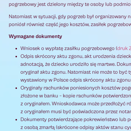
pogrzebowy jest dzielony między te osoby lub podmio
Natomiast w sytuacji, gdy pogrzeb był organizowany na
poniósł również część jego kosztów, zasiłek pogrzebow
Wymagane dokumenty
Wniosek o wypłatę zasiłku pogrzebowego (
druk Z
Odpis skrócony aktu zgonu, akt urodzenia dziecka
adnotacją, że dziecko urodziło się martwe. Do
oryginał aktu zgonu. Natomiast nie może to być
wystawiony w Polsce odpis skrócony aktu zgonu
Oryginały rachunków poniesionych kosztów pogrze
złożone w banku – kopie rachunków potwierdzon
z oryginałem. Wnioskodawca może przedłożyć ró
z oryginałem musi być poświadczona przez notar
Dokumenty potwierdzające pokrewieństwo lub 
z osobą zmarłą (skrócone odpisy aktów stanu cy