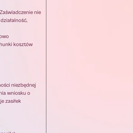
Zaświadczenie nie
działalność,
kowo
chunki kosztów
ności niezbędnej
enia wniosku o
e zasiłek