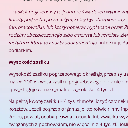
– Zasiłek pogrzebowy to jedno ze świadczeń wypłacany
koszty pogrzebu po zmarłym, który był ubezpieczony
(np. pracowniku) lub który pobierał wypłacane przez Z
rodziny ubezpieczonego albo emeryta lub rencisty. Zwro
instytucji, która te koszty udokumentuje
– informuje K
podlaskim.
Wysokość zasiłku
Wysokość zasiłku pogrzebowego określają przepisy u
marca 2011 r. kwota zasiłku pogrzebowego nie zmieniła
i przysługuje w maksymalnej wysokości 4 tys. zł.
Na pełną kwotę zasiłku – 4 tys. zł może liczyć człone
kosztów. Jeżeli pogrzeb organizuje ktokolwiek inny (n
gmina, powiat, osoba prawna kościoła lub związku wy
związanych z pochówkiem, nie więcej niż 4 tys. zł. Jeś