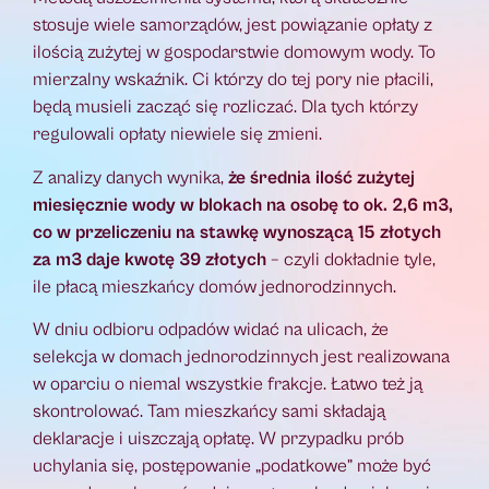
stosuje wiele samorządów, jest powiązanie opłaty z
ilością zużytej w gospodarstwie domowym wody. To
mierzalny wskaźnik. Ci którzy do tej pory nie płacili,
będą musieli zacząć się rozliczać. Dla tych którzy
regulowali opłaty niewiele się zmieni.
Z analizy danych wynika,
że średnia ilość zużytej
miesięcznie wody w blokach na osobę to ok. 2,6 m3,
co w przeliczeniu na stawkę wynoszącą 15 złotych
za m3 daje kwotę 39 złotych
– czyli dokładnie tyle,
ile płacą mieszkańcy domów jednorodzinnych.
W dniu odbioru odpadów widać na ulicach, że
selekcja w domach jednorodzinnych jest realizowana
w oparciu o niemal wszystkie frakcje. Łatwo też ją
skontrolować. Tam mieszkańcy sami składają
deklaracje i uiszczają opłatę. W przypadku prób
uchylania się, postępowanie „podatkowe” może być