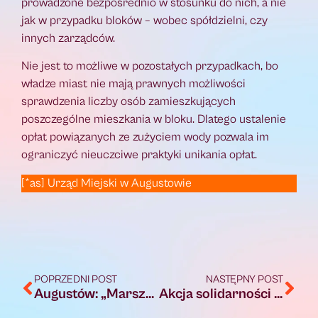
prowadzone bezpośrednio w stosunku do nich, a nie
jak w przypadku bloków – wobec spółdzielni, czy
innych zarządców.
Nie jest to możliwe w pozostałych przypadkach, bo
władze miast nie mają prawnych możliwości
sprawdzenia liczby osób zamieszkujących
poszczególne mieszkania w bloku. Dlatego ustalenie
opłat powiązanych ze zużyciem wody pozwala im
ograniczyć nieuczciwe praktyki unikania opłat.
[*as] Urząd Miejski w Augustowie
POPRZEDNI POST
NASTĘPNY POST
Augustów: „Marszałek Koronny Aleksander Chodkiewicz” – wykład historyczny Tadeusza Fudakowskiego
Akcja solidarności z Poczobutem w Białymstoku: trzeba głośno mówić o problemie więźniów politycznych