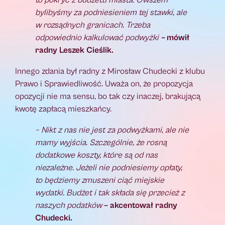
to pokryć z budżetu miasta. Owszem
bylibyśmy za podniesieniem tej stawki, ale
w rozsądnych granicach. Trzeba
odpowiednio kalkulować podwyżki
–
mówił
radny Leszek Cieślik.
Innego zdania był radny z Mirosław Chudecki z klubu
Prawo i Sprawiedliwość. Uważa on, że propozycja
opozycji nie ma sensu, bo tak czy inaczej, brakującą
kwotę zapłacą mieszkańcy.
– Nikt z nas nie jest za podwyżkami, ale nie
mamy wyjścia. Szczególnie, że rosną
dodatkowe koszty, które są od nas
niezależne. Jeżeli nie podniesiemy opłaty,
to będziemy zmuszeni ciąć miejskie
wydatki. Budżet i tak składa się przecież z
naszych podatków
– akcentował radny
Chudecki.