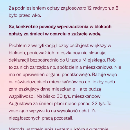
Za podniesieniem opłaty zagłosowało 12 radnych, a 8
było przeciwko.
Są konkretne powody wprowadzenia w blokach
opłaty za śmieci w oparciu o zużycie wody.
Problem z weryfikacją liczby osób jest większy w
blokach, ponieważ ich mieszkańcy nie składają
deklaracji bezpośrednio do Urzędu Miejskiego. Robi
to za nich zarządca np. spółdzielnia mieszkaniowa. Nie
ma on uprawnień organu podatkowego. Bazuje więc
na oświadczeniach mieszkańców co do liczby osób
zamieszkujący dane mieszkanie – a te budzą
wątpiliwości. Na blisko 30 tys. mieszkańców
Augustowa za śmieci płaci nieco ponad 22 tys. To
znacząco wpływa to na wysokość opłat. Za
niezgłoszonych płacą pozostali.
Metodą uszczelnienia systemu, którą skutecznie