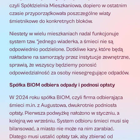
czyli Spółdzielnia Mieszkaniowa, dopiero w ostatnim
czasie przyporządkowała poszczególne wiaty
śmietnikowe do konkretnych bloków.
Niestety w wielu mieszkaniach nadal funkcjonuje
system tzw. “jednego wiaderka, a śmieci nie są
odpowiednio podzielone. Dotkliwe kary, które będą
nakładane na samorządy przez instytucje zewnętrzne,
sprawią, że wszyscy będziemy ponosić
odpowiedzialność za osoby niesegregujące odpadów.
Spółka BIOM odbiera odpady i podnosi opłaty
W 2024 roku spółka BIOM, czyli firma odbierająca
śmieci m.in. z Augustowa, dwukrotnie podniosła
opłaty. Pierwsza podwyżkę nałożono w styczniu, a
kolejną we wrześniu. System odbioru śmieci musi się
bilansować, a miasto nie może na nim zarabiać.
Dlatego musi ustalić opłaty tak, aby zbierać od