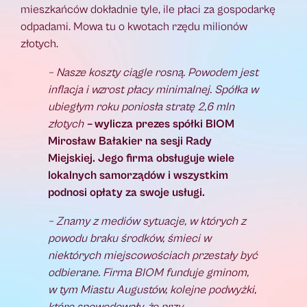
mieszkańców dokładnie tyle, ile płaci za gospodarkę
odpadami. Mowa tu o kwotach rzędu milionów
złotych.
– Nasze koszty ciągle rosną. Powodem jest
inflacja i wzrost płacy minimalnej. Spółka w
ubiegłym roku poniosła stratę 2,6 mln
złotych
–
wylicza prezes spółki BIOM
Mirosław Bałakier na sesji Rady
Miejskiej. Jego firma obsługuje wiele
lokalnych samorządów i wszystkim
podnosi opłaty za swoje usługi.
– Znamy z mediów sytuacje, w których z
powodu braku środków, śmieci w
niektórych miejscowościach przestały być
odbierane. Firma BIOM funduje gminom,
w tym Miastu Augustów, kolejne podwyżki,
które spowodowały, że przy