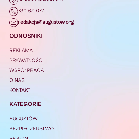
730 671 077
redakcja@augustow.org
ODNOŚNIKI
REKLAMA
PRYWATNOŚĆ
WSPÓŁPRACA
O NAS
KONTAKT
KATEGORIE
AUGUSTÓW
BEZPIECZEŃSTWO
REGION