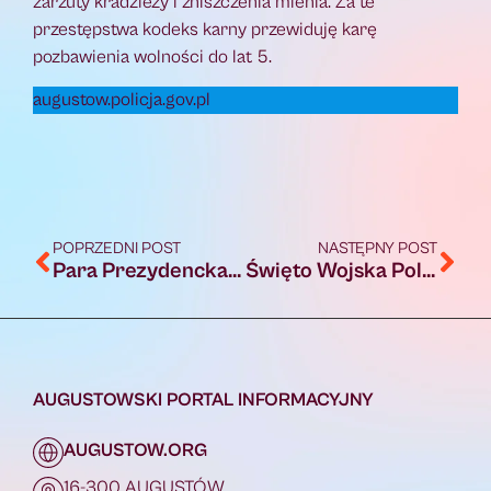
zarzuty kradzieży i zniszczenia mienia. Za te
przestępstwa kodeks karny przewiduję karę
pozbawienia wolności do lat 5.
augustow.policja.gov.pl
POPRZEDNI POST
NASTĘPNY POST
Para Prezydencka zaprasza do Narodowego Czytania „Kordiana”
Święto Wojska Polskiego – MON zaprasza na cały tydzień obchodów
AUGUSTOWSKI PORTAL INFORMACYJNY
AUGUSTOW.ORG
16-300 AUGUSTÓW