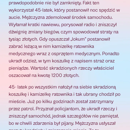
prawdopodobnie nie był zamknięty. Fakt ten
wykorzystał 45-latek, który postanowił noc spędzić w
aucie. Mężczyzna zdemolował środek samochodu.
Wyłamał kratki nawiewu, porysował radio i zniszczył
dźwignię zmiany biegów, czym spowodował straty na
tysiąc złotych. Gdy opuszczał „lokum” postanowił
zabrać leżącą w nim kamizelkę ratownika
medycznego wraz z osprzętem medycznym. Ponadto
ukradł odzież, w tym koszulkę z napisem straż oraz
pieniądze. Wartość skradzionych rzeczy właściciel
oszacował na kwotę 1200 złotych.
45- latek po wszystkim nałożył na siebie skradzioną
koszulkę i kamizelkę ratownika i tak ubrany chodził po
mieście. Już po kilku godzinach został zatrzymany
przez patrol. Przyznał policjantom, że ukradł rzeczy i
zniszczył samochód, jednak szczegółów nie pamiętał,
bo w chwili zdarzenia był pijany. Mężczyzna usłyszał