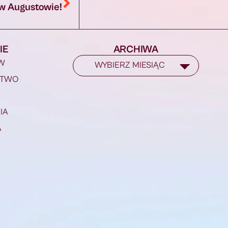
 w Augustowie!
IE
ARCHIWA
W
STWO
IA
A