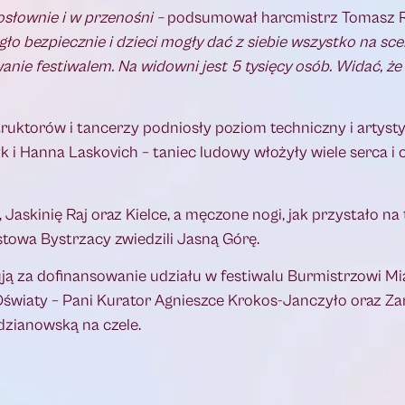
osłownie i w przenośni –
podsumował harcmistrz Tomasz R
ło bezpiecznie i dzieci mogły dać z siebie wszystko na sce
owanie festiwalem. Na widowni jest 5 tysięcy osób. Widać, ż
uktorów i tancerzy podniosły poziom techniczny i artysty
i Hanna Laskovich – taniec ludowy włożyły wiele serca i c
skinię Raj oraz Kielce, a męczone nogi, jak przystało na
towa Bystrzacy zwiedzili Jasną Górę.
ują za dofinansowanie udziału w festiwalu Burmistrzowi M
światy – Pani Kurator Agnieszce Krokos-Janczyło oraz Z
zianowską na czele.