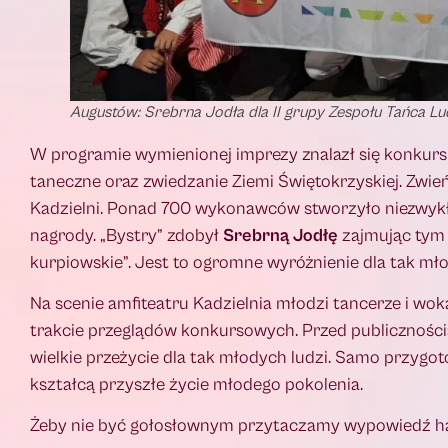
Augustów: Srebrna Jodła dla II grupy Zespołu Tańca 
W programie wymienionej imprezy znalazł się konkurs
taneczne oraz zwiedzanie Ziemi Świętokrzyskiej. Zwie
Kadzielni. Ponad 700 wykonawców stworzyło niezwykł
nagrody. „Bystry” zdobył
Srebrną Jodłę
zajmując tym 
kurpiowskie”. Jest to ogromne wyróżnienie dla tak mł
Na scenie amfiteatru Kadzielnia młodzi tancerze i woka
trakcie przeglądów konkursowych. Przed publicznością
wielkie przeżycie dla tak młodych ludzi. Samo przygot
kształcą przyszłe życie młodego pokolenia.
Żeby nie być gołosłownym przytaczamy wypowiedź ha