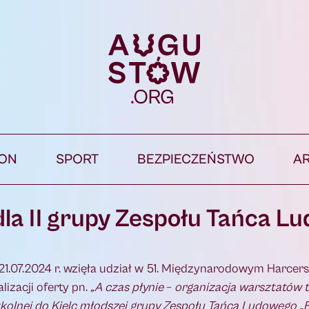
ION
SPORT
BEZPIECZEŃSTWO
A
la II grupy Zespołu Tańca L
-21.07.2024 r. wzięła udział w 51. Międzynarodowym Harcer
izacji oferty pn.
„A czas płynie
–
organizacja warsztatów t
zkolnej do Kielc młodszej grupy Zespołu Tańca Ludowego „B