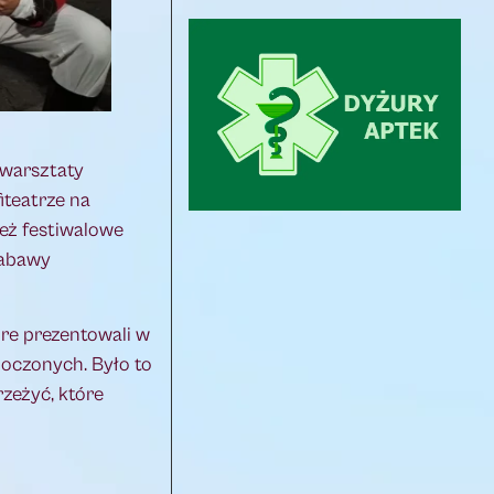
 warsztaty
iteatrze na
eż festiwalowe
Zabawy
óre prezentowali w
noczonych. Było to
rzeżyć, które