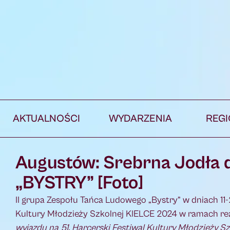
AKTUALNOŚCI
WYDARZENIA
REG
Augustów: Srebrna Jodła d
„BYSTRY” [Foto]
II grupa Zespołu Tańca Ludowego „Bystry” w dniach 11
Kultury Młodzieży Szkolnej KIELCE 2024 w ramach real
wyjazdu na 51. Harcerski Festiwal Kultury Młodzieży S