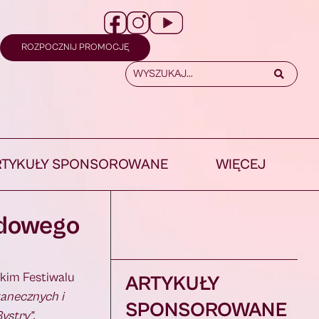
ROZPOCZNIJ PROMOCJĘ
RTYKUŁY SPONSOROWANE
WIĘCEJ
udowego
skim Festiwalu
ARTYKUŁY
anecznych i
SPONSOROWANE
ystry”.