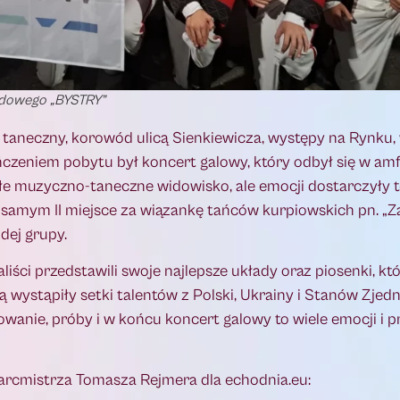
Ludowego „BYSTRY”
 taneczny, korowód ulicą Sienkiewicza, występy na Rynku,
ńczeniem pobytu był koncert galowy, który odbył się w amf
e muzyczno-taneczne widowisko, ale emocji dostarczyły t
samym II miejsce za wiązankę tańców kurpiowskich pn. „
odej grupy.
liści przedstawili swoje najlepsze układy oraz piosenki, kt
 wystąpiły setki talentów z Polski, Ukrainy i Stanów Zjed
owanie, próby i w końcu koncert galowy to wiele emocji i p
rcmistrza Tomasza Rejmera dla echodnia.eu: