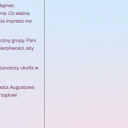
ejmer,
nie. Co ważne,
e ta impreza ma
czny grupy. Pani
ierpliwości, aby
 tancerzy ukoiła w
iasta Augustowa
arządowi