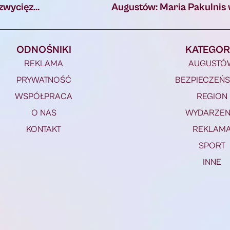
Augustów: Drużyny z Raciborza na miejscach zwycięzców XXVII Mistrzostw Polski w Pływaniu na Byle Czym [Foto, Video]
Augustów: Maria Pakulnis
ODNOŚNIKI
KATEGOR
REKLAMA
AUGUSTÓ
PRYWATNOŚĆ
BEZPIECZEŃ
WSPÓŁPRACA
REGION
O NAS
WYDARZEN
KONTAKT
REKLAM
SPORT
INNE