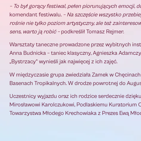
– To był gorący festiwal, pełen piorunujących emocji, d
komendant festiwalu.
– Na szczęście wszystko przebieg
rośnie nie tylko poziom artystyczny, ale też zainteres
sens, warto ją robić –
podkreślił Tomasz Rejmer.
Warsztaty taneczne prowadzone przez wybitnych instr
Anna Budnicka – taniec klasyczny, Agnieszka Adamczyk 
„Bystrzacy” wynieśli jak najwięcej z ich zajęć.
W międzyczasie grupa zwiedziała Zamek w Chęcinach, Ja
Basenach Tropikalnych. W drodze powrotnej do Augus
Uczestnicy wyjazdu oraz ich rodzice serdecznie dzięk
Mirosławowi Karolczukowi, Podlaskiemu Kuratorium O
Towarzystwa Młodego Krechowiaka z Prezes Ewą Młod