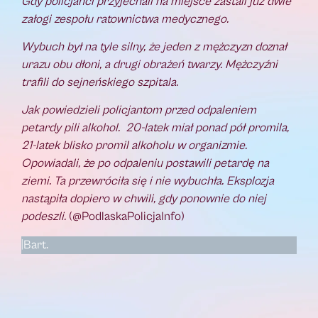
Gdy policjanci przyjechali na miejsce zastali już dwie
załogi zespołu ratownictwa medycznego.
Wybuch był na tyle silny, że jeden z mężczyzn doznał
urazu obu dłoni, a drugi obrażeń twarzy. Mężczyźni
trafili do sejneńskiego szpitala.
Jak powiedzieli policjantom przed odpaleniem
petardy pili alkohol. 20-latek miał ponad pół promila,
21-latek blisko promil alkoholu w organizmie.
Opowiadali, że po odpaleniu postawili petardę na
ziemi. Ta przewróciła się i nie wybuchła. Eksplozja
nastąpiła dopiero w chwili, gdy ponownie do niej
podeszli.
(@PodlaskaPolicjaInfo)
|Bart.