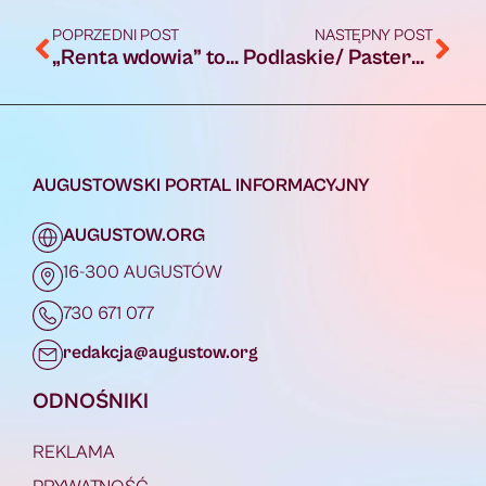
POPRZEDNI POST
NASTĘPNY POST
„Renta wdowia” to możliwość łączenia wypłaty renty rodzinnej z innym świadczeniem
Podlaskie/ Pasterki również po litewsku w skupiskach mniejszości litewskiej na Suwalszczyźnie
AUGUSTOWSKI PORTAL INFORMACYJNY
AUGUSTOW.ORG
16-300 AUGUSTÓW
730 671 077
redakcja@augustow.org
ODNOŚNIKI
REKLAMA