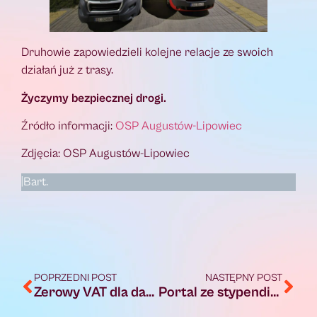
Druhowie zapowiedzieli kolejne relacje ze swoich
działań już z trasy.
Życzymy bezpiecznej drogi.
Źródło informacji:
OSP Augustów-Lipowiec
Zdjęcia: OSP Augustów-Lipowiec
|Bart.
POPRZEDNI POST
NASTĘPNY POST
Zerowy VAT dla darowizn towarów i usług w związku z pomocą dla poszkodowanych w powodzi
Portal ze stypendiami dla młodzieży!