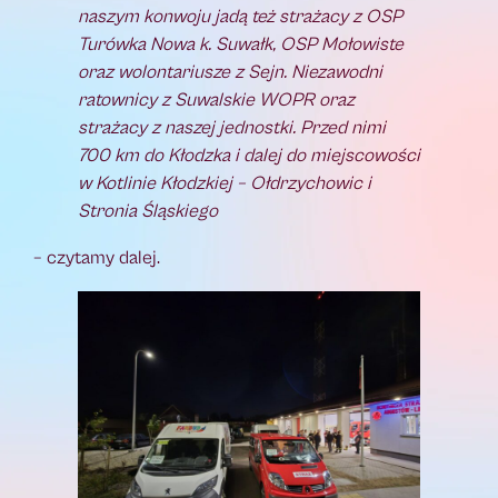
naszym konwoju jadą też strażacy z OSP
Turówka Nowa k. Suwałk, OSP Mołowiste
oraz wolontariusze z Sejn. Niezawodni
ratownicy z Suwalskie WOPR oraz
strażacy z naszej jednostki. Przed nimi
700 km do Kłodzka i dalej do miejscowości
w Kotlinie Kłodzkiej – Ołdrzychowic i
Stronia Śląskiego
– czytamy dalej.