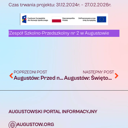
Czas trwania projektu: 31.12.2024r. – 27.02.2026r.
|Zespół Szkolno-Przedszkolny nr 2 w Augustowie
POPRZEDNI POST
NASTĘPNY POST
Augustów: Przed nami wspólne powitanie Nowego Roku 2025
Augustów: Świętość Prymitywizmu – wystawa Laury Okuńskiej
AUGUSTOWSKI PORTAL INFORMACYJNY
AUGUSTOW.ORG