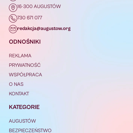
16-300 AUGUSTÓW
730 671 077
redakcja@augustow.org
ODNOŚNIKI
REKLAMA
PRYWATNOŚĆ
WSPÓŁPRACA
O NAS
KONTAKT
KATEGORIE
AUGUSTÓW
BEZPIECZEŃSTWO