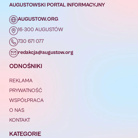
AUGUSTOWSKI PORTAL INFORMACYJNY
AUGUSTOW.ORG
16-300 AUGUSTÓW
730 671 077
redakcja@augustow.org
ODNOŚNIKI
REKLAMA
PRYWATNOŚĆ
WSPÓŁPRACA
O NAS
KONTAKT
KATEGORIE