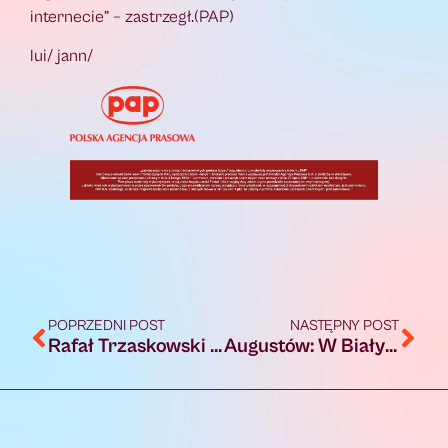
internecie” – zastrzegł.(PAP)
lui/ jann/
POPRZEDNI POST
NASTĘPNY POST
Rafał Trzaskowski z dużą przewagą wygrał prawybory w KO i został kandydatem ugrupowania na prezydenta
Augustów: W Białymstoku będzie próba bicia rekordu w graniu bluesa non stop