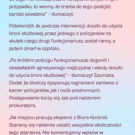
przypadku, to wiemy, że trzeba do tego podejść
bardzo poważnie” – tłumaczył.
Potwierdził, że podczas interwencji doszło do użycia
broni służbowej przez jednego z policjantów na
skutek czego drugi funkcjonariusz został ranny, a
potem zmarł w szpitalu.
„Po krótkim pościgu funkcjonariusze dogonili i
obezwładnili agresywnego mężczyznę i wtedy doszło
do użycia broni służbowej” – tłumaczył Szumiata.
Dodał, że śledczy dysponują nagraniami zarówno z
kamer policjantów, jak i osób postronnych.
Postępowanie toczy się zaś pod nadzorem
prokuratora.
„Na miejscu pracują eksperci z Biura Kontroli.
Staramy się rzetelnie ustalić wszystkie okoliczności
tego zdarzenia. Nie komentujemy wpisów w