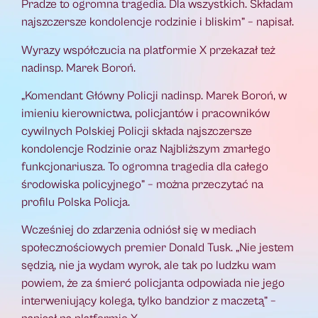
Pradze to ogromna tragedia. Dla wszystkich. Składam
najszczersze kondolencje rodzinie i bliskim” – napisał.
Wyrazy współczucia na platformie X przekazał też
nadinsp. Marek Boroń.
„Komendant Główny Policji nadinsp. Marek Boroń, w
imieniu kierownictwa, policjantów i pracowników
cywilnych Polskiej Policji składa najszczersze
kondolencje Rodzinie oraz Najbliższym zmarłego
funkcjonariusza. To ogromna tragedia dla całego
środowiska policyjnego” – można przeczytać na
profilu Polska Policja.
Wcześniej do zdarzenia odniósł się w mediach
społecznościowych premier Donald Tusk. „Nie jestem
sędzią, nie ja wydam wyrok, ale tak po ludzku wam
powiem, że za śmierć policjanta odpowiada nie jego
interweniujący kolega, tylko bandzior z maczetą” –