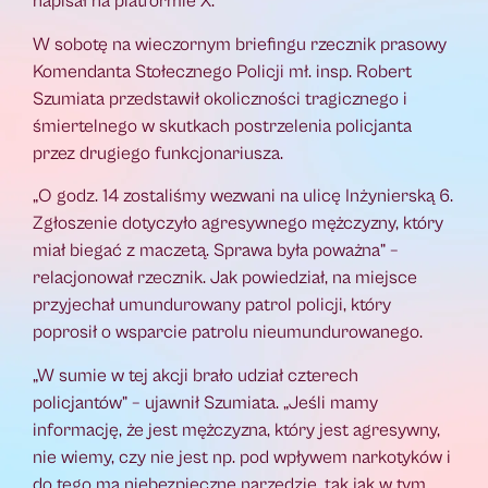
napisał na platformie X.
W sobotę na wieczornym briefingu rzecznik prasowy
Komendanta Stołecznego Policji mł. insp. Robert
Szumiata przedstawił okoliczności tragicznego i
śmiertelnego w skutkach postrzelenia policjanta
przez drugiego funkcjonariusza.
„O godz. 14 zostaliśmy wezwani na ulicę Inżynierską 6.
Zgłoszenie dotyczyło agresywnego mężczyzny, który
miał biegać z maczetą. Sprawa była poważna” –
relacjonował rzecznik. Jak powiedział, na miejsce
przyjechał umundurowany patrol policji, który
poprosił o wsparcie patrolu nieumundurowanego.
„W sumie w tej akcji brało udział czterech
policjantów” – ujawnił Szumiata. „Jeśli mamy
informację, że jest mężczyzna, który jest agresywny,
nie wiemy, czy nie jest np. pod wpływem narkotyków i
do tego ma niebezpieczne narzędzie, tak jak w tym