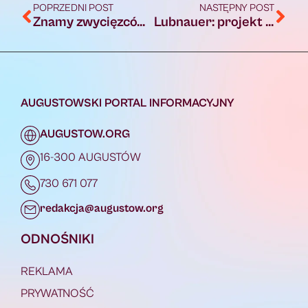
POPRZEDNI POST
NASTĘPNY POST
Znamy zwycięzców finałów wojewódzkich II edycji Turnieju Gry 1×1 – Pucharu Frugo! Czas na Finał Ogólnopolski na PGE Narodowym!
Lubnauer: projekt dot. 1 godziny religii tygodniowo po niedzieli trafi do konsultacji
AUGUSTOWSKI PORTAL INFORMACYJNY
AUGUSTOW.ORG
16-300 AUGUSTÓW
730 671 077
redakcja@augustow.org
ODNOŚNIKI
REKLAMA
PRYWATNOŚĆ