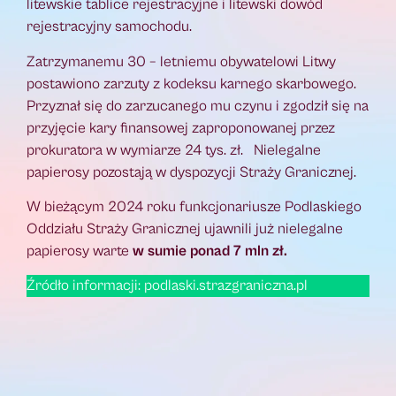
litewskie tablice rejestracyjne i litewski dowód
rejestracyjny samochodu.
Zatrzymanemu 30 – letniemu obywatelowi Litwy
postawiono zarzuty z kodeksu karnego skarbowego.
Przyznał się do zarzucanego mu czynu i zgodził się na
przyjęcie kary finansowej zaproponowanej przez
prokuratora w wymiarze 24 tys. zł. Nielegalne
papierosy pozostają w dyspozycji Straży Granicznej.
W bieżącym 2024 roku funkcjonariusze Podlaskiego
Oddziału Straży Granicznej ujawnili już nielegalne
papierosy warte
w sumie ponad 7 mln zł.
Źródło informacji: podlaski.strazgraniczna.pl