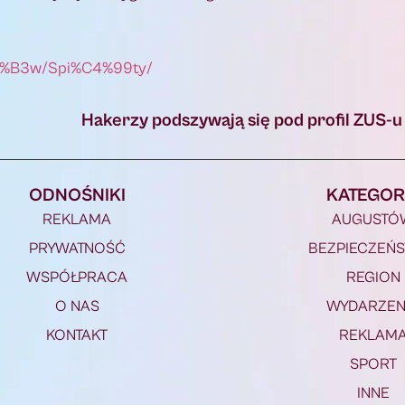
%C3%B3w/Spi%C4%99ty/
Hakerzy podszywają się pod profil ZUS-
ODNOŚNIKI
KATEGOR
REKLAMA
AUGUSTÓ
PRYWATNOŚĆ
BEZPIECZEŃ
WSPÓŁPRACA
REGION
O NAS
WYDARZEN
KONTAKT
REKLAM
SPORT
INNE