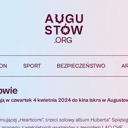
ION
SPORT
BEZPIECZEŃSTWO
A
owie
ą w czwartek 4 kwietnia 2024 do kina Iskra w Augustowi
ującej „Heartcore”, trzeci solowy album Huberta” Spięte
ów znanego z wieloletnich występów z zespołem LAO CHE.