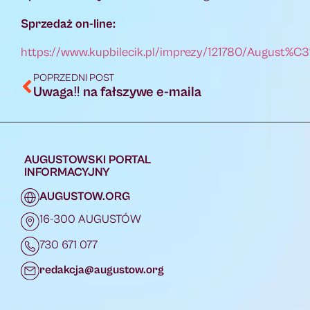
Sprzedaż on-line:
https://www.kupbilecik.pl/imprezy/121780/August
POPRZEDNI POST
Uwaga‼ na fałszywe e-maila
AUGUSTOWSKI PORTAL
INFORMACYJNY
AUGUSTOW.ORG
16-300 AUGUSTÓW
730 671 077
redakcja@augustow.org