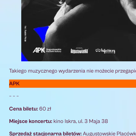
Takiego muzycznego wydarzenia nie możecie przegapić
APK
– – –
Cena biletu:
60 zł
Miejsce koncertu:
kino Iskra, ul. 3 Maja 38
Sprzedaż stacjonarna biletów:
Augustowskie Placówki