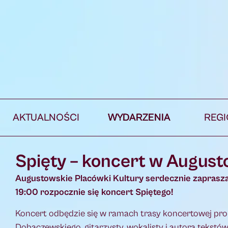
AKTUALNOŚCI
WYDARZENIA
REG
Spięty – koncert w August
Augustowskie Placówki Kultury serdecznie zapraszaj
19:00 rozpocznie się koncert Spiętego!
Koncert odbędzie się w ramach trasy koncertowej prom
Dobaczewskiego, gitarzysty, wokalisty i autora tekst