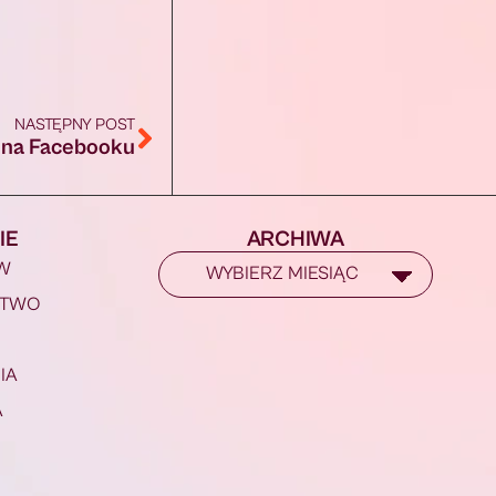
NASTĘPNY POST
u na Facebooku
IE
ARCHIWA
W
STWO
IA
A