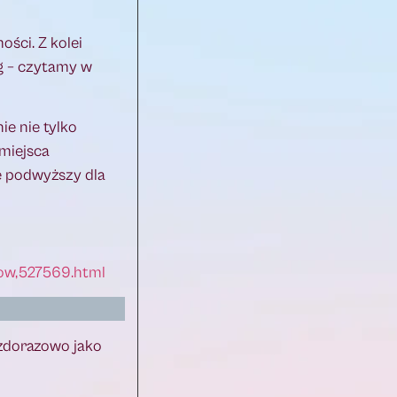
ści. Z kolei
ng – czytamy w
ie nie tylko
 miejsca
e podwyższy dla
tow,527569.html
żdorazowo jako