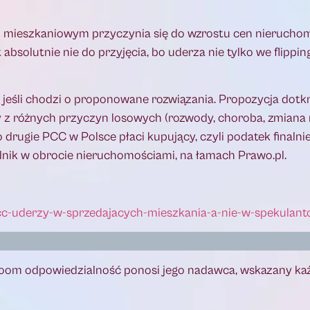
u mieszkaniowym przyczynia się do wzrostu cen nieruchomo
 absolutnie nie do przyjęcia, bo uderza nie tylko we flippi
jeśli chodzi o proponowane rozwiązania. Propozycja dotkn
zy z różnych przyczyn losowych (rozwody, choroba, zmiana
drugie PCC w Polsce płaci kupujący, czyli podatek finalni
dnik w obrocie nieruchomościami, na łamach Prawo.pl.
c-uderzy-w-sprzedajacych-mieszkania-a-nie-w-spekulan
oom odpowiedzialność ponosi jego nadawca, wskazany ka