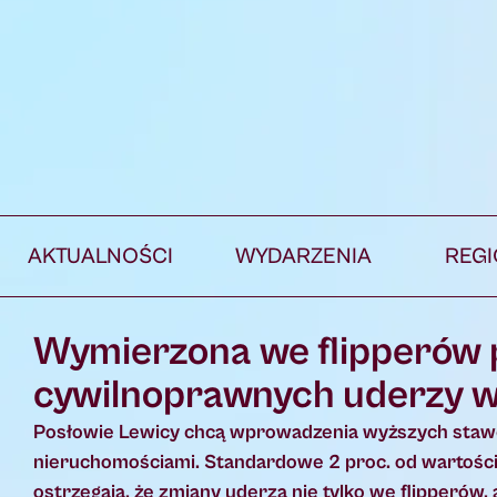
AKTUALNOŚCI
WYDARZENIA
REG
Wymierzona we flipperów 
cywilnoprawnych uderzy w
Posłowie Lewicy chcą wprowadzenia wyższych stawe
nieruchomościami. Standardowe 2 proc. od wartości
ostrzegają, że zmiany uderzą nie tylko we flipperów,