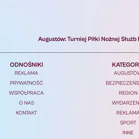
Augustów: Turniej Piłki Nożnej Słu
ODNOŚNIKI
KATEGOR
REKLAMA
AUGUSTÓ
PRYWATNOŚĆ
BEZPIECZEŃ
WSPÓŁPRACA
REGION
O NAS
WYDARZEN
KONTAKT
REKLAM
SPORT
INNE