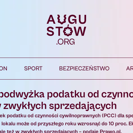
ION
SPORT
BEZPIECZEŃSTWO
A
podwyżka podatku od czynno
 zwykłych sprzedających
k podatku od czynności cywilnoprawnych (PCC) dla sp
 lokalu może od przyszłego roku wzrosnąć do 10 proc. E
 ale też w zwykłych sprzedających – podaje Prawo.pl.