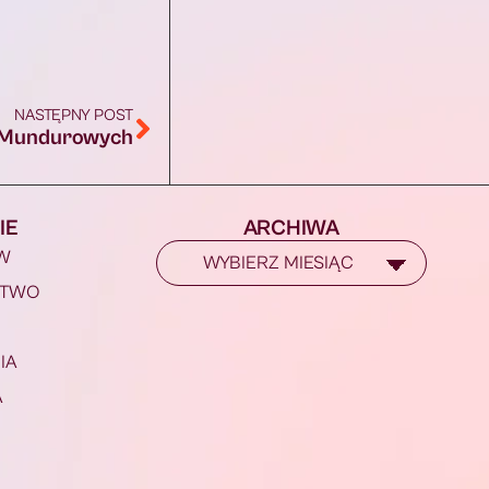
NASTĘPNY POST
żb Mundurowych
IE
ARCHIWA
W
STWO
IA
A