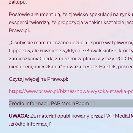
zakupu.
Posłowie argumentują, że zjawisko spekulacji na rynk
eksperci twierdzą, że propozycja w takim kształcie jest
Prawo.pl.
„Osobiście mam mieszane uczucia i spore wątpliwości, 
flipperów, ale również zwykłych >>Kowalskich<<, któr
zamieszkania) będą zmuszeni zapłacić wyższy PCC. Po 
niego cenę mieszkania” – uważa Leszek Hardek, pośre
Czytaj więcej na Prawo.pl:
https://www.prawo.pl/biznes/nowa-wysoka-stawka-pc
Źródło informacji: PAP MediaRoom
UWAGA:
Za materiał opublikowany przez PAP MediaR
„źródło informacji”.