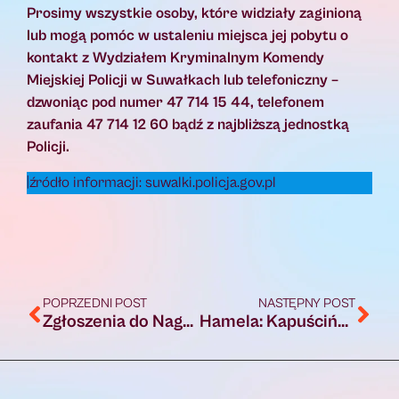
Prosimy wszystkie osoby, które widziały zaginioną
lub mogą pomóc w ustaleniu miejsca jej pobytu o
kontakt z Wydziałem Kryminalnym Komendy
Miejskiej Policji w Suwałkach lub telefoniczny –
dzwoniąc pod numer 47 714 15 44, telefonem
zaufania 47 714 12 60 bądź z najbliższą jednostką
Policji.
|źródło informacji: suwalki.policja.gov.pl
POPRZEDNI POST
NASTĘPNY POST
Zgłoszenia do Nagrody im. R. Kapuścińskiego tylko do 15 września
Hamela: Kapuściński do dziś inspiruje