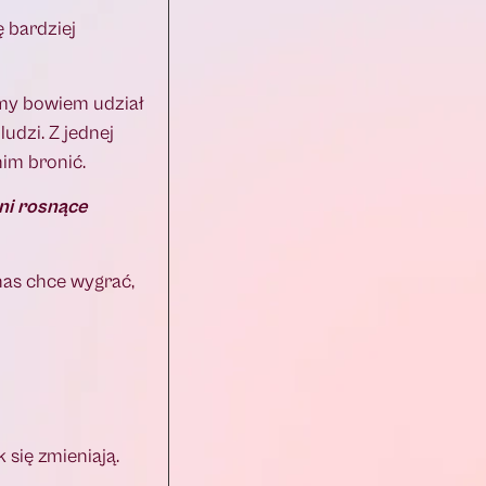
ę bardziej
śmy bowiem udział
udzi. Z jednej
nim bronić.
ni rosnące
nas chce wygrać,
 się zmieniają.