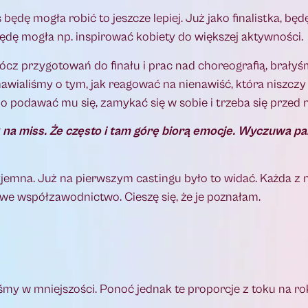
dę mogła robić to jeszcze lepiej. Już jako finalistka, będ
a będę mogła np. inspirować kobiety do większej aktywności.
rócz przygotowań do finału i prac nad choreografią, brały
awialiśmy o tym, jak reagować na nienawiść, która niszczy l
no podawać mu się, zamykać się w sobie i trzeba się przed 
 na miss. Że często i tam górę biorą emocje. Wyczuwa pa
yjemna. Już na pierwszym castingu było to widać. Każda z 
we współzawodnictwo. Cieszę się, że je poznałam.
my w mniejszości. Ponoć jednak te proporcje z toku na rok