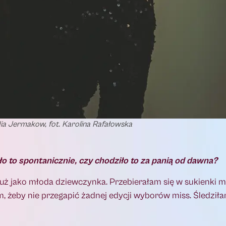
dia Jermakow, fot. Karolina Rafałowska
 to spontanicznie, czy chodziło to za panią od dawna?
uż jako młoda dziewczynka. Przebierałam się w sukienki 
am, żeby nie przegapić żadnej edycji wyborów miss. Śledził