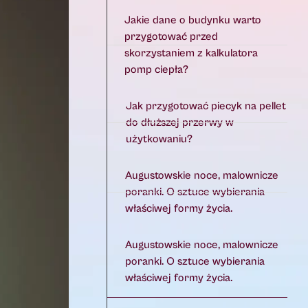
Jakie dane o budynku warto
przygotować przed
skorzystaniem z kalkulatora
pomp ciepła?
Jak przygotować piecyk na pellet
do dłuższej przerwy w
użytkowaniu?
Augustowskie noce, malownicze
poranki. O sztuce wybierania
właściwej formy życia.
Augustowskie noce, malownicze
poranki. O sztuce wybierania
właściwej formy życia.