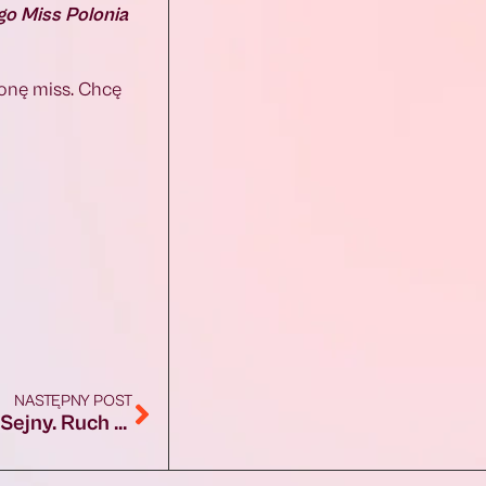
go Miss Polonia
oronę miss. Chcę
NASTĘPNY POST
Augustów: Wypadek na DK 16 Augustów – Sejny. Ruch wahadłowy