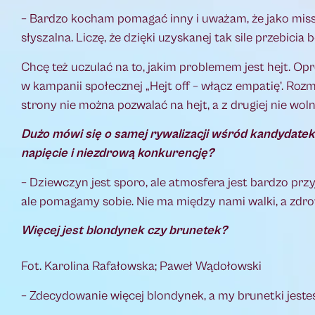
– Bardzo kocham pomagać inny i uważam, że jako miss bę
słyszalna. Liczę, że dzięki uzyskanej tak sile przebici
Chcę też uczulać na to, jakim problemem jest hejt. Op
w kampanii społecznej „Hejt off – włącz empatię’. Rozm
strony nie można pozwalać na hejt, a z drugiej nie wol
Dużo mówi się o samej rywalizacji wśród kandydatek
napięcie i niezdrową konkurencję?
– Dziewczyn jest sporo, ale atmosfera jest bardzo prz
ale pomagamy sobie. Nie ma między nami walki, a zdro
Więcej jest blondynek czy brunetek?
Fot. Karolina Rafałowska; Paweł Wądołowski
– Zdecydowanie więcej blondynek, a my brunetki jesteś