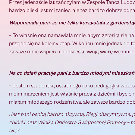
Przez jedenaście lat tańczyłam w Zespole Tańca Ludowe
bardzo bliski jest mi taniec, ale też bardzo dobrze odna
Wspominała pani, że nie tylko korzystała z garderoby 
– To właśnie ona namawiała mnie, abym zgłosiła się na 
przejdę się na kolejny etap. W końcu mnie jednak do te
zawsze mnie wspiera i podkreśla swoją wiarę we mnie.
Na co dzień pracuje pani z bardzo młodymi mieszka
– Jestem studentką ostatniego roku pedagogiki wczesn
moim marzeniem jest właśnie praca z dziećmi i bycie 
miałam młodszego rodzeństwa, ale zawsze bardzo dobr
Jest pani osobą bardzo aktywną. Biegi charytatywne,
p
zbiórki oraz Wielka Orkiestra Świątecznej Pomocy – to
siłę?