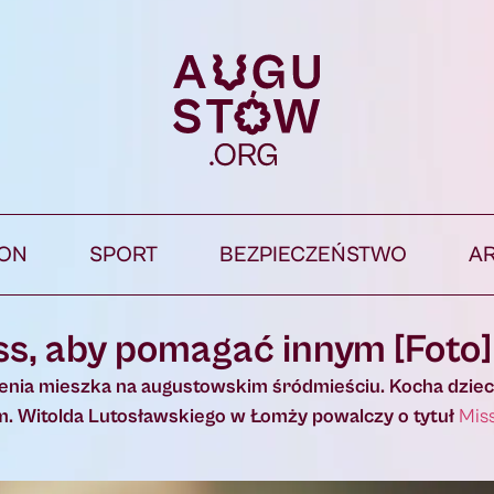
ION
SPORT
BEZPIECZEŃSTWO
A
s, aby pomagać innym [Foto]
enia mieszka na augustowskim śródmieściu. Kocha dziec
m. Witolda Lutosławskiego w Łomży powalczy o tytuł
Mis