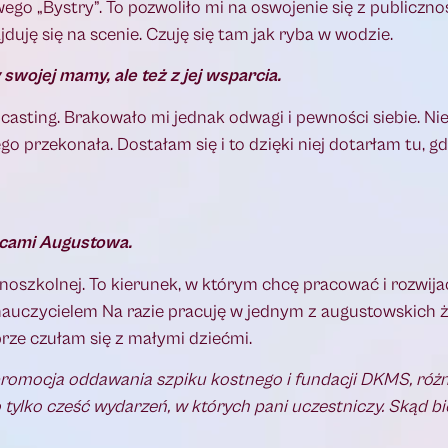
go „Bystry”. To pozwoliło mi na oswojenie się z publicznoś
jduję się na scenie. Czuję się tam jak ryba w wodzie.
swojej mamy, ale też z jej wsparcia.
casting. Brakowało mi jednak odwagi i pewności siebie. Ni
go przekonała. Dostałam się i to dzięki niej dotarłam tu, g
ńcami Augustowa.
oszkolnej. To kierunek, w którym chcę pracować i rozwijać
nauczycielem Na razie pracuję w jednym z augustowskich ż
ze czułam się z małymi dziećmi.
romocja oddawania szpiku kostnego i fundacji DKMS, róż
 tylko cześć wydarzeń, w których pani uczestniczy. Skąd bi