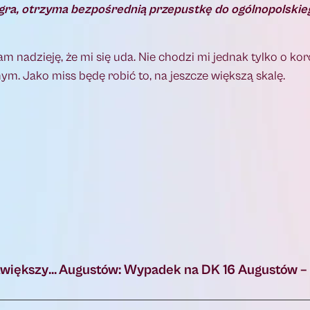
i wygra, otrzyma bezpośrednią przepustkę do ogólnopolskie
 Mam nadzieję, że mi się uda. Nie chodzi mi jednak tylko o k
ym. Jako miss będę robić to, na jeszcze większą skalę.
Barometr AI firmy EFL: połowa polskich firm zwiększy inwestycje w AI, co czwarta prognozuje większą sprzedaż dzięki AI