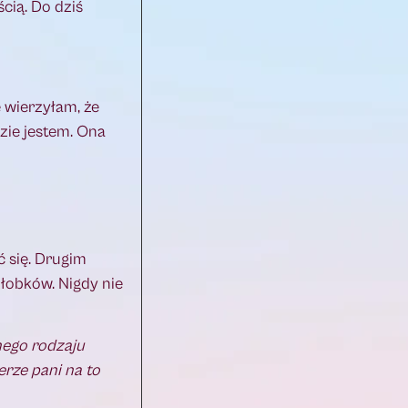
cią. Do dziś
e wierzyłam, że
dzie jestem. Ona
 się. Drugim
łobków. Nigdy nie
nego rodzaju
erze pani na to