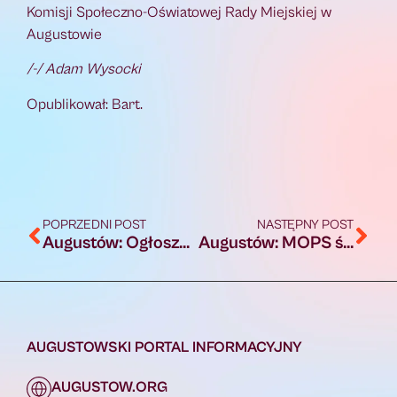
Komisji Społeczno-Oświatowej Rady Miejskiej w
Augustowie
/-/ Adam Wysocki
Opublikował: Bart.
POPRZEDNI POST
NASTĘPNY POST
Augustów: Ogłoszenie o wspólnym posiedzeniu Komisji Rady Miejskiej
Augustów: MOPS świętował 35-lecie działalności oraz Dzień Pracownika Socjalnego [Foto]
AUGUSTOWSKI PORTAL INFORMACYJNY
AUGUSTOW.ORG