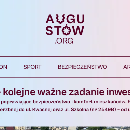
ION
SPORT
BEZPIECZEŃSTWO
A
e kolejne ważne zadanie inwe
ne poprawiające bezpieczeństwo i komfort mieszkańców
erzbnej do ul. Kwaśnej oraz ul. Szkolna (nr 2549B) – od ul