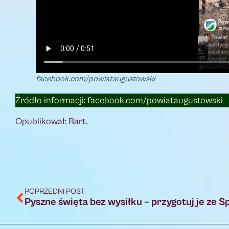
facebook.com/powiataugustowski
Źródło informacji: facebook.com/powiataugustowski
Opublikował: Bart.
POPRZEDNI POST