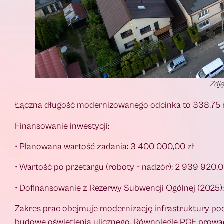
Zdję
Łączna długość modernizowanego odcinka to 338,75 
Finansowanie inwestycji:
• Planowana wartość zadania: 3 400 000,00 zł
• Wartość po przetargu (roboty + nadzór): 2 939 920,0
• Dofinansowanie z Rezerwy Subwencji Ogólnej (2025): 
Zakres prac obejmuje modernizację infrastruktury po
budowę oświetlenia ulicznego. Równolegle PGE prowadz