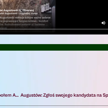
Pyszne święta bez wysiłku – przygotuj je ze Społem Augustów!