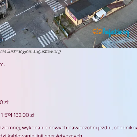
cie ilustracyjne: augustow.org
m.
0 zł
1 574 182,00 zł
dziemnej, wykonanie nowych nawierzchni jezdni, chodnikó
i kablowanie linii energetycznych.