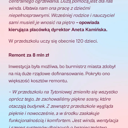
centralnego ogrzewania. Dużą pomocą jest dla nas
winda. Ułatwia nam ona pracę z dziećmi
niepełnosprawnymi. Wcześniej rodzice i nauczyciel
sami musieli je wnosić na piętro
–
opowiada
kierująca placówką dyrektor Aneta Kamińska.
W przedszkolu uczy się obecnie 120 dzieci.
Remont za 8 mln zł
Inwestycja była możliwa, bo burmistrz miasta zdobył
na nią duże rządowe dofinansowanie. Pokryło ono
większość kosztów remontu.
– W przedszkolu na Tytoniowej zmieniło się wszystko
oprócz tego, że zachowaliśmy piękne sosny, które
otaczają budynek. Z zewnątrz przedszkole wygląda
pięknie i nowocześnie, a w środku zaskakuje
funkcjonalnością i komfortem. Jest winda, wentylacja
i szereg systemów dbających o bezpieczeństwo.