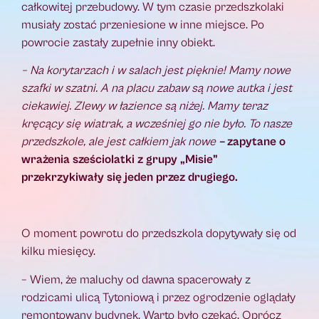
całkowitej przebudowy. W tym czasie przedszkolaki
musiały zostać przeniesione w inne miejsce. Po
powrocie zastały zupełnie inny obiekt.
– Na korytarzach i w salach jest pięknie! Mamy nowe
szafki w szatni. A na placu zabaw są nowe autka i jest
ciekawiej. Zlewy w łazience są niżej. Mamy teraz
kręcący się wiatrak, a wcześniej go nie było. To nasze
przedszkole, ale jest całkiem jak nowe
–
zapytane o
wrażenia sześciolatki z grupy „Misie”
przekrzykiwały się jeden przez drugiego.
O moment powrotu do przedszkola dopytywały się od
kilku miesięcy.
– Wiem, że maluchy od dawna spacerowały z
rodzicami ulicą Tytoniową i przez ogrodzenie oglądały
remontowany budynek. Warto było czekać. Oprócz