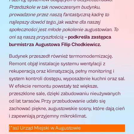
Przedszkole w tak nowoczesnym budynku,
prowadzone przez naszą fantastyczną kadrę to
najlepszy dowód tego, jak ważne dla naszej
społeczności jest młode pokolenie augustowian. To
oni są naszą przyszłością
–
podkreśla zastępca
burmistrza Augustowa Filip Chodkiewicz.
Budynek przeszedł również termomodernizację.
Remont objął instalacje systemu wentylacji z
rekuperacją oraz klimatyzacją, pełny monitoring i
system kontroli dostępu, wyposażenie kuchni oraz sal.
W efekcie remontu powstały też większe,
przeszklone sale, dzięki zabudowaniu nieużywanych
od lat tarasów. Przy przebudowanie udało się
zachować piękne, augustowskie sosny, które dają cień
i zapewniają przyjemny mikroklimat.
[*as] Urząd Miejski w Augustowie