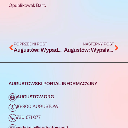
Opublikował: Bart.
POPRZEDNI POST
NASTĘPNY POST
Augustów: Wypadek na DK8 w miejscowości Kamień w gmina Sztabin. Jedna osoba nie żyje
Augustów: Wypalanie traw to śmiertelne niebezpieczeństwo – Policja ostrzega przed tragicznymi skutkami nieodpowiedzialności
AUGUSTOWSKI PORTAL INFORMACYJNY
AUGUSTOW.ORG
16-300 AUGUSTÓW
730 671 077
redakcja@augustow.org