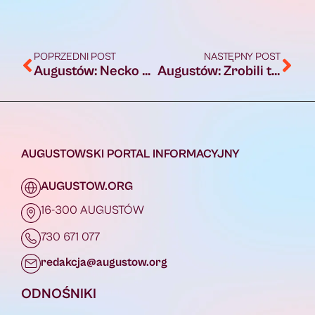
POPRZEDNI POST
NASTĘPNY POST
Augustów: Necko ponownie w trasie. Tym razem Bielsko-Biała
Augustów: Zrobili to! Necko Augustów z pierwszym wyjazdowym zwycięstwem!
AUGUSTOWSKI PORTAL INFORMACYJNY
AUGUSTOW.ORG
16-300 AUGUSTÓW
730 671 077
redakcja@augustow.org
ODNOŚNIKI