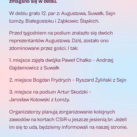
zmagano się w deblu.
W deblu grało 12. par z: Augustowa, Suwałk, Sejn
Łomży, Białegostoku i Ząbkowic Śląskich.
Przed tygodniem na podium znalazło się dwóch
reprezentantów Augustowa. Dziś, zostało ono
zdominowane przez gości. I tak:
1. miejsce zajęła dwójka Paweł Chałko – Andrzej
Gajdamowicz z Suwałk
2. miejsce Bogdan Frydrych – Ryszard Żyliński z Sejn
3. miejsce na podium Artur Skodzki –
Jarosław Kotowski z Łomży.
Organizatorzy planują zorganizowanie kolejnych
zawodów na kortach CSiR-u jeszcze jesienią br. Jeżeli
im się to uda, będziemy informowali na naszej stronie.