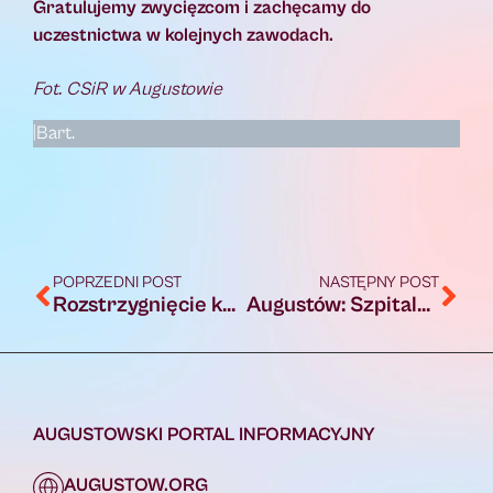
Gratulujemy zwycięzcom i zachęcamy do
uczestnictwa w kolejnych zawodach.
Fot. CSiR w Augustowie
|Bart.
POPRZEDNI POST
NASTĘPNY POST
Rozstrzygnięcie konkursu „Kapliczki Podlaskie 2025 – ocalić od zapomnienia”
Augustów: Szpitala w Augustowie uzyskał Certyfikat Akredytacyjny Ministerstwa Zdrowia [Foto, Video]
AUGUSTOWSKI PORTAL INFORMACYJNY
AUGUSTOW.ORG