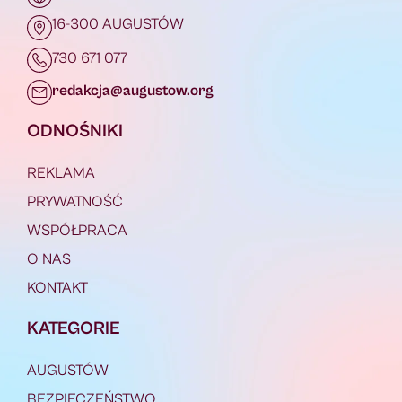
16-300 AUGUSTÓW
730 671 077
redakcja@augustow.org
ODNOŚNIKI
REKLAMA
PRYWATNOŚĆ
WSPÓŁPRACA
O NAS
KONTAKT
KATEGORIE
AUGUSTÓW
BEZPIECZEŃSTWO