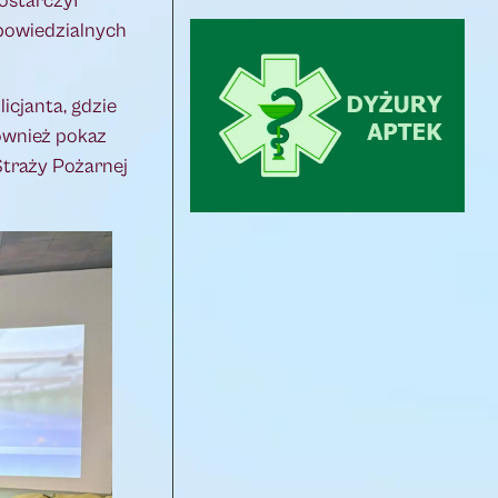
ostarczył
dpowiedzialnych
cjanta, gdzie
ównież pokaz
Straży Pożarnej