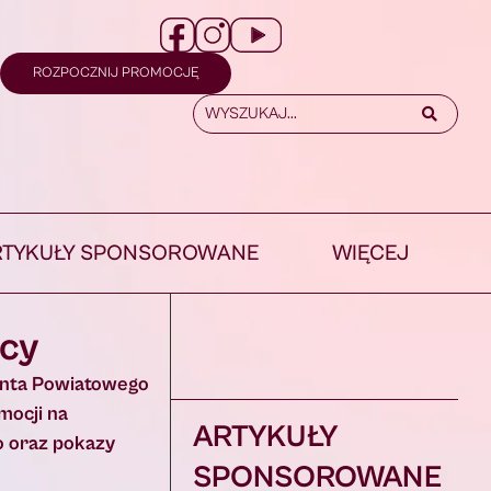
ROZPOCZNIJ PROMOCJĘ
RTYKUŁY SPONSOROWANE
WIĘCEJ
icy
danta Powiatowego
mocji na
ARTYKUŁY
o oraz pokazy
SPONSOROWANE