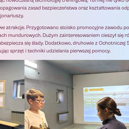
c nowoczesną technologię treningową. Turniej nie tylko d
 propagowania zasad bezpieczeństwa oraz kształtowania o
jonariuszy.
e atrakcje. Przygotowano stoisko promocyjne zawodu poli
żbach mundurowych. Dużym zainteresowaniem cieszył się r
zabezpiecza się ślady. Dodatkowo, druhowie z Ochotniczej 
jąc sprzęt i techniki udzielania pierwszej pomocy.