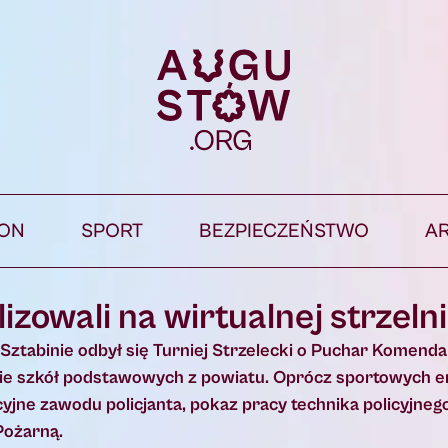
ION
SPORT
BEZPIECZEŃSTWO
A
zowali na wirtualnej strzeln
 Sztabinie odbył się Turniej Strzelecki o Puchar Komen
owie szkół podstawowych z powiatu. Oprócz sportowych e
yjne zawodu policjanta, pokaz pracy technika policyjneg
Pożarną.