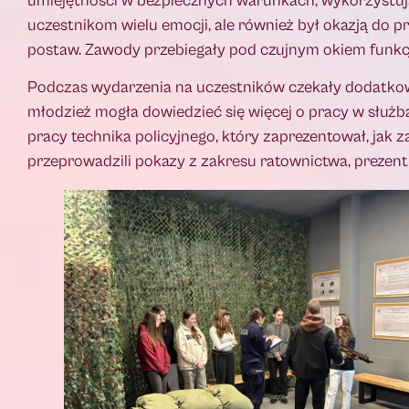
umiejętności w bezpiecznych warunkach, wykorzystują
uczestnikom wielu emocji, ale również był okazją do
postaw. Zawody przebiegały pod czujnym okiem funkc
Podczas wydarzenia na uczestników czekały dodatkow
młodzież mogła dowiedzieć się więcej o pracy w słu
pracy technika policyjnego, który zaprezentował, jak 
przeprowadzili pokazy z zakresu ratownictwa, prezentu