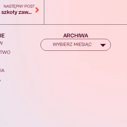
NASTĘPNY POST
Co zrobić, by młodzież chętniej wybierała szkoły zawodowe? II Kongres Edukacji Budowlanej
IE
ARCHIWA
W
STWO
IA
A