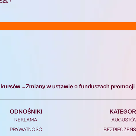
Hoża 7
Augustów: Ogłoszenie wyników otwartych konkursów ofert z zakresu …
ODNOŚNIKI
KATEGOR
REKLAMA
AUGUSTÓ
PRYWATNOŚĆ
BEZPIECZEŃ