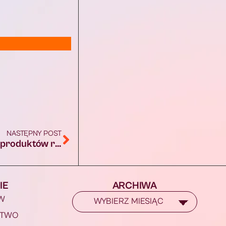
NASTĘPNY POST
Zmiany w ustawie o funduszach promocji produktów rolno-spożywczych
IE
ARCHIWA
W
STWO