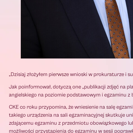
„Dzisiaj złożyłem pierwsze wnioski w prokuraturze i s
Jak poinformował, dotyczą one „publikacji zdjęć na pl
angielskiego na poziomie podstawowym i egzaminu z b
CKE co roku przypomina, że wniesienie na salę egzami
takiego urządzenia na sali egzaminacyjnej skutkuje 
zdającemu egzaminu z przedmiotu obowiązkowego lub
możliwości przystąpienia do egzaminu w sesji poprawk