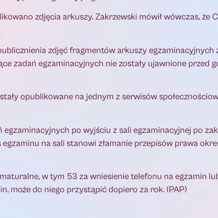
kowano zdjęcia arkuszy. Zakrzewski mówił wówczas, że C
ublicznienia zdjęć fragmentów arkuszy egzaminacyjnych z
ące zadań egzaminacyjnych nie zostały ujawnione przed g
 zostały opublikowane na jednym z serwisów społecznościo
ń egzaminacyjnych po wyjściu z sali egzaminacyjnej po za
 egzaminu na sali stanowi złamanie przepisów prawa okre
aturalne, w tym 53 za wniesienie telefonu na egzamin lub
n, może do niego przystąpić dopiero za rok. (PAP)