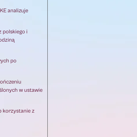
KE analizuje
 polskiego i
odziną
wych po
kończeniu
ślonych w ustawie
 korzystanie z