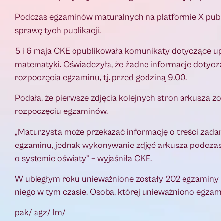
Podczas egzaminów maturalnych na platformie X publi
sprawę tych publikacji.
5 i 6 maja CKE opublikowała komunikaty dotyczące up
matematyki. Oświadczyła, że żadne informacje dotycz
rozpoczęcia egzaminu, tj. przed godziną 9.00.
Podała, że pierwsze zdjęcia kolejnych stron arkusza
rozpoczęciu egzaminów.
„Maturzysta może przekazać informację o treści zada
egzaminu, jednak wykonywanie zdjęć arkusza podczas
o systemie oświaty” – wyjaśniła CKE.
W ubiegłym roku unieważnione zostały 202 egzaminy m
niego w tym czasie. Osoba, której unieważniono egzami
pak/ agz/ lm/