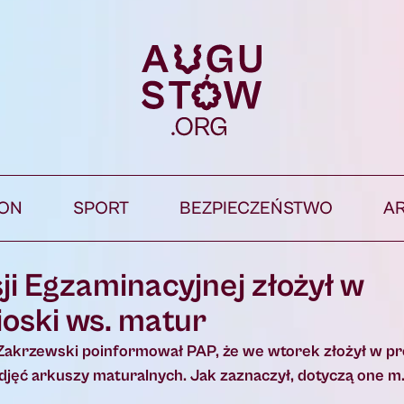
ION
SPORT
BEZPIECZEŃSTWO
A
ji Egzaminacyjnej złożył w
oski ws. matur
 Zakrzewski poinformował PAP, że we wtorek złożył w p
zdjęć arkuszy maturalnych. Jak zaznaczył, dotyczą one m.