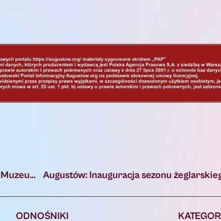
Augustów: Augustowska Noc Muzeów 2025 w Muzeum Kultury Bartniczej
Augustów: Inauguracja sezonu żeglarskie
ODNOŚNIKI
KATEGOR