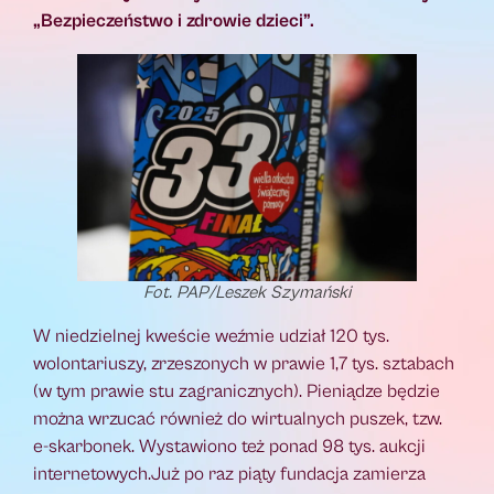
„Bezpieczeństwo i zdrowie dzieci”.
Fot. PAP/Leszek Szymański
W niedzielnej kweście weźmie udział 120 tys.
wolontariuszy, zrzeszonych w prawie 1,7 tys. sztabach
(w tym prawie stu zagranicznych). Pieniądze będzie
można wrzucać również do wirtualnych puszek, tzw.
e-skarbonek. Wystawiono też ponad 98 tys. aukcji
internetowych.Już po raz piąty fundacja zamierza