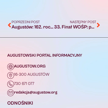
POPRZEDNI POST
NASTĘPNY POST
Augustów: 162. rocznica wybuchu Powstania Styczniowego
33. Finał WOŚP: przed północą na koncie 178,5 mln zł
AUGUSTOWSKI PORTAL INFORMACYJNY
AUGUSTOW.ORG
16-300 AUGUSTÓW
730 671 077
redakcja@augustow.org
ODNOŚNIKI