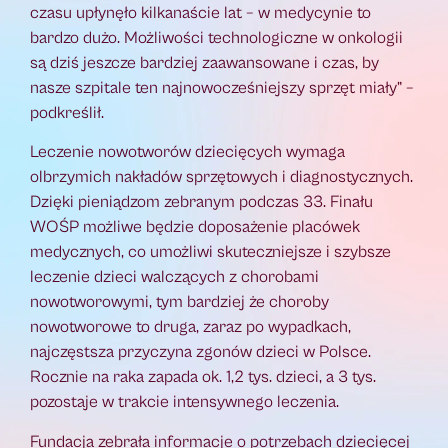
czasu upłynęło kilkanaście lat – w medycynie to
bardzo dużo. Możliwości technologiczne w onkologii
są dziś jeszcze bardziej zaawansowane i czas, by
nasze szpitale ten najnowocześniejszy sprzęt miały” –
podkreślił.
Leczenie nowotworów dziecięcych wymaga
olbrzymich nakładów sprzętowych i diagnostycznych.
Dzięki pieniądzom zebranym podczas 33. Finału
WOŚP możliwe będzie doposażenie placówek
medycznych, co umożliwi skuteczniejsze i szybsze
leczenie dzieci walczących z chorobami
nowotworowymi, tym bardziej że choroby
nowotworowe to druga, zaraz po wypadkach,
najczęstsza przyczyna zgonów dzieci w Polsce.
Rocznie na raka zapada ok. 1,2 tys. dzieci, a 3 tys.
pozostaje w trakcie intensywnego leczenia.
Fundacja zebrała informacje o potrzebach dziecięcej