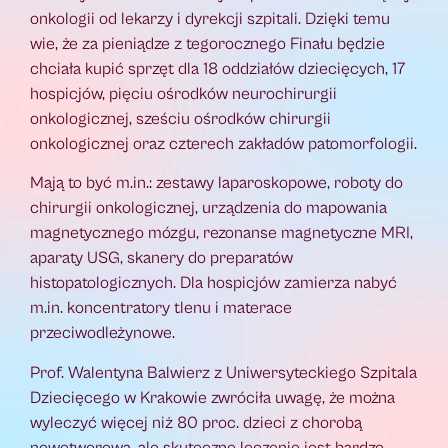
onkologii od lekarzy i dyrekcji szpitali. Dzięki temu
wie, że za pieniądze z tegorocznego Finału będzie
chciała kupić sprzęt dla 18 oddziałów dziecięcych, 17
hospicjów, pięciu ośrodków neurochirurgii
onkologicznej, sześciu ośrodków chirurgii
onkologicznej oraz czterech zakładów patomorfologii.
Mają to być m.in.: zestawy laparoskopowe, roboty do
chirurgii onkologicznej, urządzenia do mapowania
magnetycznego mózgu, rezonanse magnetyczne MRI,
aparaty USG, skanery do preparatów
histopatologicznych. Dla hospicjów zamierza nabyć
m.in. koncentratory tlenu i materace
przeciwodleżynowe.
Prof. Walentyna Balwierz z Uniwersyteckiego Szpitala
Dziecięcego w Krakowie zwróciła uwagę, że można
wyleczyć więcej niż 80 proc. dzieci z chorobą
nowotworową, ale skuteczne leczenie jest bardzo