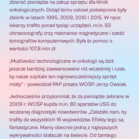
zbierać pieniądze na zakup sprzętu dla klinik
onkologicznych. Dotąd temu celowi poświęcone były
zbiórki w latach: 1995, 2009, 2010 i 2015. W ręce
lekarzy trafiło ponad tysiąc urządzeń, m.in. 93
ultrasonografy, trzy rezonanse magnetyczne i sześć
tomografów komputerowych. Była to pomoc o
wartości 107,8 mln zł.
„Możliwości technologiczne w onkologii są dziś
jeszcze bardziej zaawansowane niż wcześniej i czas,
by nasze szpitale ten najnowocześniejszy sprzęt
miały” – powiedział PAP prezes WOŚP Jerzy Owsiak.
Jednocześnie przypomniał, że za pieniądze zebrane w
2009 r. WOŚP kupiła m.in. 80 aparatów USG do
wczesnej diagnostyki nowotworów. „Zależało nam, by
trafiły do wszystkich 16 województw. Efekty tego są
fantastyczne. Mamy obecnie jedną z najlepszych
wykrywalności białaczki na świecie. Od tamtego