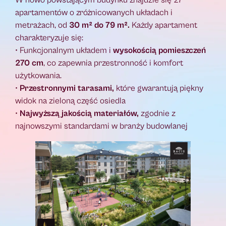
W nowo powstającym budynku znajdzie się 27
apartamentów o zróżnicowanych układach i
metrażach, od
30 m² do 79 m².
Każdy apartament
charakteryzuje się:
• Funkcjonalnym układem i
wysokością pomieszczeń
270 cm
, co zapewnia przestronność i komfort
użytkowania.
•
Przestronnymi tarasami,
które gwarantują piękny
widok na zieloną część osiedla
•
Najwyższą jakością materiałów,
zgodnie z
najnowszymi standardami w branży budowlanej