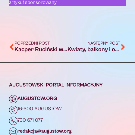
artykuł sponsorowany
POPRZEDNI POST
NASTĘPNY POST
Kacper Ruciński wystąpi w Augustowie z programem „Szósty raz ci mówię”
Kwiaty, balkony i ogrody dla pszczół. Miasto ogłosiło konkurs dla mieszkańców
AUGUSTOWSKI PORTAL INFORMACYJNY
AUGUSTOW.ORG
16-300 AUGUSTÓW
730 671 077
redakcja@augustow.org