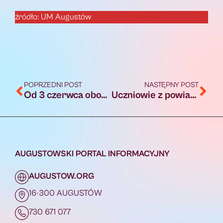
źródło: UM Augustów
POPRZEDNI POST
NASTĘPNY POST
Od 3 czerwca obowiązkowe kaski dla dzieci i młodzieży do 16. roku życia
Uczniowie z powiatu augustowskiego uczyli się, jak bezpiecznie spędzać wakacje nad wodą
AUGUSTOWSKI PORTAL INFORMACYJNY
AUGUSTOW.ORG
16-300 AUGUSTÓW
730 671 077