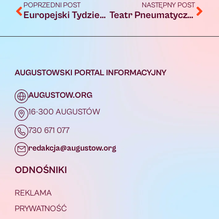
POPRZEDNI POST
NASTĘPNY POST
Europejski Tydzień Profilaktyki Raka Szyjki Macicy – zrób nowoczesną cytologięLBC za darmo
Teatr Pneumatyczny świętuje w tym roku swoje 8. urodziny – a jak ósemkę kopnąć, to wyjdzie nieskończoność. Dlatego 31 stycznia 2026 roku teatr gra BEZ PRZERWY!
AUGUSTOWSKI PORTAL INFORMACYJNY
AUGUSTOW.ORG
16-300 AUGUSTÓW
730 671 077
redakcja@augustow.org
ODNOŚNIKI
REKLAMA
PRYWATNOŚĆ