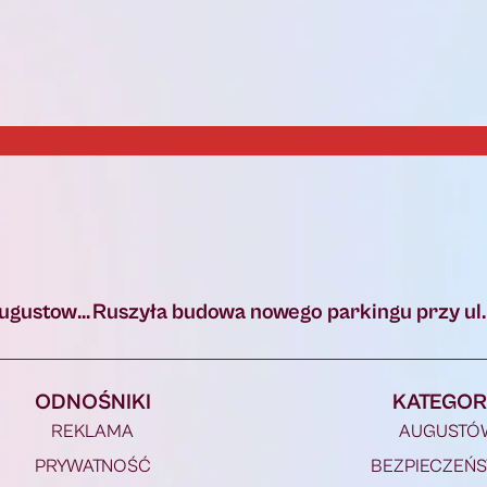
Rusza Szkolny Budżet Obywatelski Powiatu Augustowskiego 2026
ODNOŚNIKI
KATEGOR
REKLAMA
AUGUSTÓ
PRYWATNOŚĆ
BEZPIECZEŃ