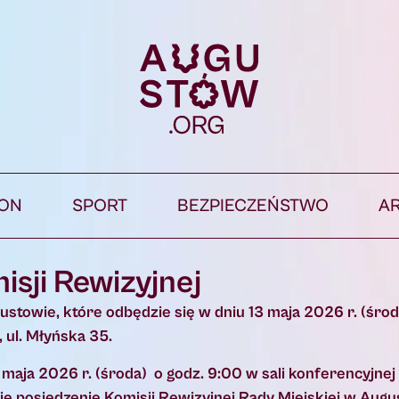
ION
SPORT
BEZPIECZEŃSTWO
A
isji Rewizyjnej
ustowie, które odbędzie się w dniu 13 maja 2026 r. (środ
 ul. Młyńska 35.
maja 2026 r. (środa) o godz. 9:00 w sali konferencyjne
ię posiedzenie Komisji Rewizyjnej Rady Miejskiej w Aug