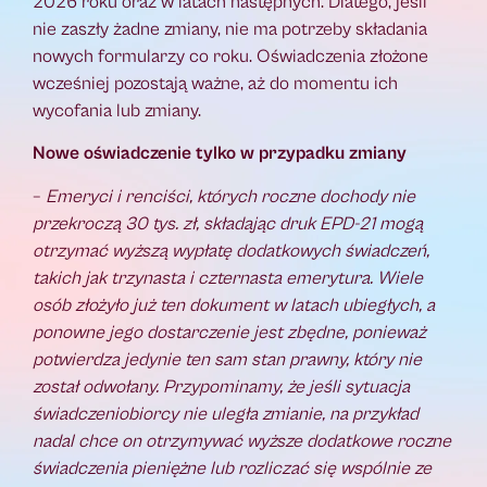
2026 roku oraz w latach następnych. Dlatego, jeśli
nie zaszły żadne zmiany, nie ma potrzeby składania
nowych formularzy co roku. Oświadczenia złożone
wcześniej pozostają ważne, aż do momentu ich
wycofania lub zmiany.
Nowe oświadczenie tylko w przypadku zmiany
–
Emeryci i renciści, których roczne dochody nie
przekroczą 30 tys. zł,
składając druk EPD-21 mogą
otrzymać wyższą wypłatę dodatkowych
świadczeń,
takich jak trzynasta i czternasta emerytura. Wiele
osób złożyło już ten dokument w latach ubiegłych, a
ponowne jego dostarczenie jest zbędne, ponieważ
potwierdza jedynie ten sam stan prawny, który nie
został odwołany. Przypominamy, że jeśli sytuacja
świadczeniobiorcy nie uległa zmianie, na przykład
nadal chce on otrzymywać wyższe dodatkowe roczne
świadczenia pieniężne lub rozliczać się wspólnie ze