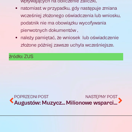
wpływających na obliczenie zaliczki,
natomiast w przypadku, gdy następuje zmiana
wcześniej złożonego oświadczenia lub wniosku,
podatnik nie ma obowiązku wycofywania
pierwotnych dokumentów ,
należy pamiętać, że wniosek lub oświadczenie
złożone później zawsze uchyla wcześniejsze.
źródło: ZUS
POPRZEDNI POST
NASTĘPNY POST
Augustów: Muzyczne spotkanie – Koncert Absolwentów PSM w Augustowie
Milionowe wsparcie dla Szpitala w Augustowie!