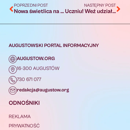
POPRZEDNI POST
NASTĘPNY POST
Nowa świetlica na osiedlu Przylesie w Augustowie
Uczniu! Weź udział w VII edycji konkursu „Gotuj z klasą”
AUGUSTOWSKI PORTAL INFORMACYJNY
AUGUSTOW.ORG
16-300 AUGUSTÓW
730 671 077
redakcja@augustow.org
ODNOŚNIKI
REKLAMA
PRYWATNOŚĆ