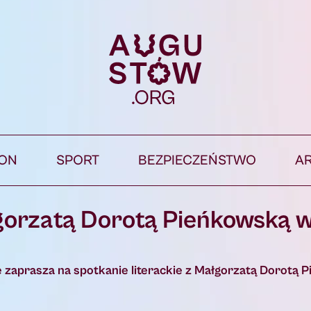
ION
SPORT
BEZPIECZEŃSTWO
A
łgorzatą Dorotą Pieńkowską 
wie zaprasza na spotkanie literackie z Małgorzatą Dorotą 