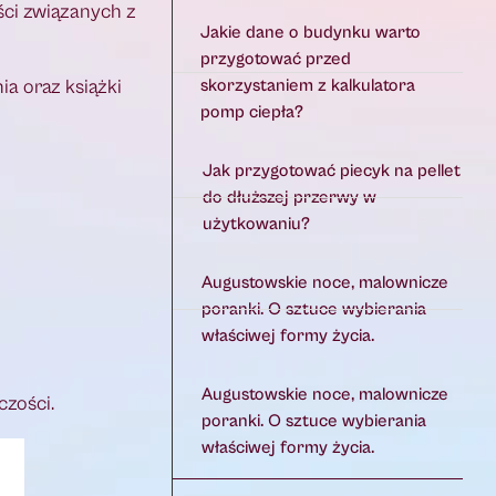
ści związanych z
Jakie dane o budynku warto
przygotować przed
ia oraz książki
skorzystaniem z kalkulatora
pomp ciepła?
Jak przygotować piecyk na pellet
do dłuższej przerwy w
użytkowaniu?
Augustowskie noce, malownicze
poranki. O sztuce wybierania
właściwej formy życia.
Augustowskie noce, malownicze
czości.
poranki. O sztuce wybierania
właściwej formy życia.