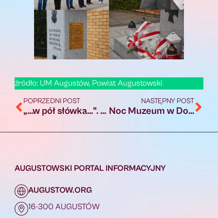
źródło: UM Augustów, Powiat Augustowski
POPRZEDNI POST
NASTĘPNY POST
„…w pół słówka…”. Kolejne spotkanie autorskie w Miejskiej Bibliotece
Noc Muzeum w Domu Pamięci Obławy Augustowskiej. Weź udział w wydarzeniu!
AUGUSTOWSKI PORTAL INFORMACYJNY
AUGUSTOW.ORG
16-300 AUGUSTÓW